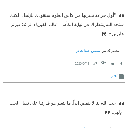
‫ "أول جرعة تشربها من كأس العلوم ستقودك للإلحاد، لكنك
ستجد الله ينتظرك في نهاية الكأس"
‫ عالم الفيزياء الرائد: فيرنر
هايزنبرج
مشاركة من
لميس عبدالقادر
19‏/3‏/2023
Link
Twitter
Facebook
أوافق
‫ حب الله لنا لا ينقص ابداً. ما يتغير هو قدرتنا على تقبل الحب
الإلهي.