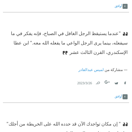
أوافق
"عندما يستيقظ الرجل الغافل في الصباح، فإنه يفكر في ما
سيفعله، بينما يرى الرجل الواعي ما يفعله الله معه."
‫ ابن عطا
الإسكندري، القرن الثالث عشر
مشاركة من
لميس عبدالقادر
26‏/3‏/2023
Link
Twitter
Facebook
أوافق
" إن مكان تواجدك الآن قد حدده الله على الخريطة من أجلك"