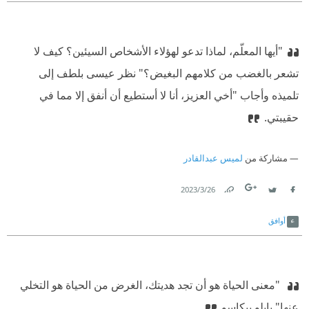
"أيها المعلّم، لماذا تدعو لهؤلاء الأشخاص السيئين؟ كيف لا
تشعر بالغضب من كلامهم البغيض؟" نظر عيسى بلطف إلى
تلميذه وأجاب "أخي العزيز، أنا لا أستطيع أن أنفق إلا مما في
حقيبتي.
مشاركة من
لميس عبدالقادر
26‏/3‏/2023
Link
Twitter
Facebook
أوافق
‫ "معنى الحياة هو أن تجد هديتك، الغرض من الحياة هو التخلي
عنها"
‫ بابلو بيكاسو