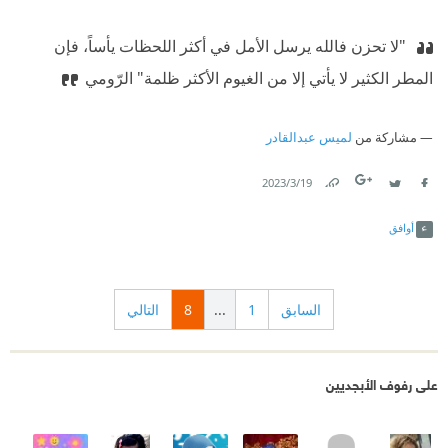
‫ "لا تحزن فالله يرسل الأمل في أكثر اللحظات يأساً، فإن
المطر الكثير لا يأتي إلا من الغيوم الأكثر ظلمة"
‫ الرّومي
مشاركة من
لميس عبدالقادر
19‏/3‏/2023
Link
Twitter
Facebook
أوافق
السابق
1
...
8
التالي
على رفوف الأبجديين