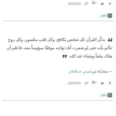
26‏/3‏/2023
Link
Twitter
Facebook
أوافق
‫ يذكّر القرآن كل شخص يكافح، وكل قلب مكسور، وكل روح
تتألم بأنه حتى لو شعرت أنك تواجه موقفًا ميؤوساً منه، فاعلم أن
هناك ملجأ وشفاء عند الله ‫
مشاركة من
لميس عبدالقادر
26‏/3‏/2023
Link
Twitter
Facebook
أوافق