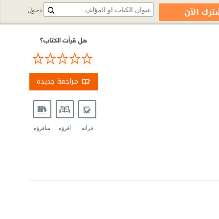
ترك الآن
دخول
هل قرأت الكتاب؟
مراجعة جديدة
قرأته
أقرؤه
سأقرؤه