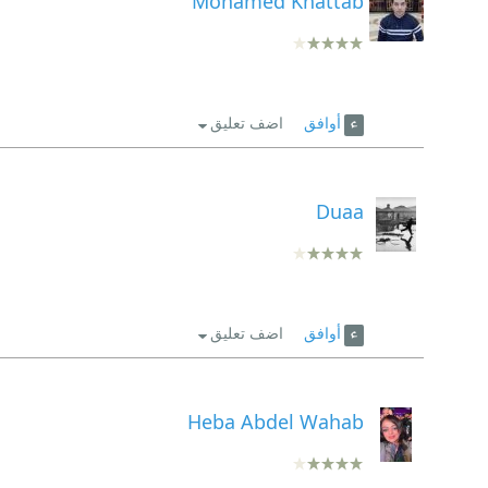
Mohamed Khattab
قرأت يراعات طاغور من ترجمة رياض حمادي، فوجدتني 
دون عناء البحث. نحن بحاجة لمثل هذه الشذرات من ا
تدور أغلب النصوص في هذا الكتاب حول طبيعة الوجود
أوافق
اضف تعليق
يناهز ثمانين عاماً، وحصل على جائزة نوبل في الأدب.
#Camel_bookreviews
Duaa
أوافق
اضف تعليق
Heba Abdel Wahab