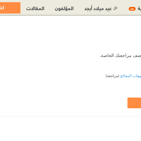
اش
ية
🎉 عيد ميلاد أبجد
المؤلفون
المقالات
جديد
 أضف مراجعتك الخاصة.
لوهاب المقالح
(مراجعة)