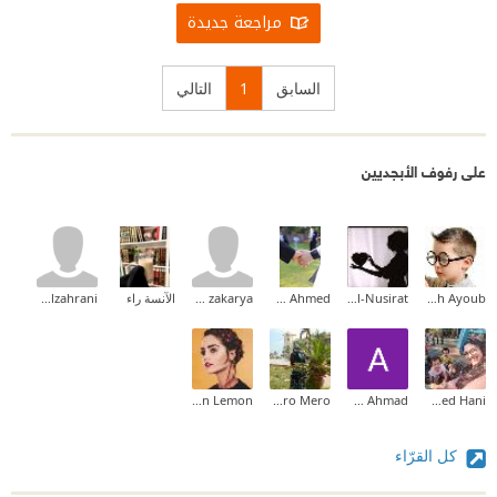
مراجعة جديدة
السابق
1
التالي
على رفوف الأبجديين
Abdallah Ayoub
Muna M Al-Nusirat
Reham Ahmed
Asmaa zakarya
الآنسة راء
Abdullah Alzahrani
Vivan Lemon
Marramero Mero
Ahmed Ahmad
Ala'ssmaa Muhammed Hani
كل القرّاء