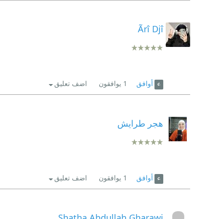
Ãrî Djî
أوافق
1
يوافقون
اضف تعليق
هجر طرايش
أوافق
1
يوافقون
اضف تعليق
Shatha Abdullah Gharawi