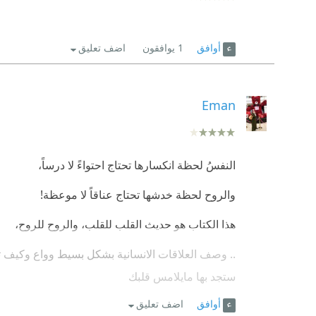
أوافق
1
يوافقون
اضف تعليق
Eman
النفسُ لحظة انكسارها تحتاج احتواءً لا درساً،
⁠‫والروح لحظة خدشها تحتاج عناقاً لا موعظة!
هذا الكتاب هو حديث القلب للقلب، والروح للروح،
.. وصف العلاقات الانسانية بشكل بسيط وواع وكيف ت
ستجد بها مايلامس قلبك
أوافق
اضف تعليق
تمرُّ بالإنسان لحظات لا يطيقُ أن يقولَ فيها كلمة،