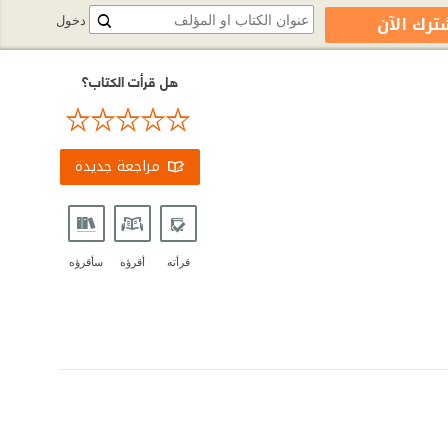
ترك الآن
دخول
هل قرأت الكتاب؟
مراجعة جديدة
قرأته
أقرؤه
سأقرؤه