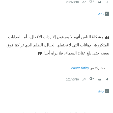
10‏/3‏/2024
Link
Twitter
Facebook
أوافق
مشكلةُ الناسِ أنهم لا يعرفون إلا رداتِ الأفعال، ‫ أما العذابات
المتكررة، الإهانات التي لا تحتملها الجبال،‫ الظلم الذي تراكمَ فوق
بعضه حتى بلغَ عنانَ السماء، فلا يراه أحد!
مشاركة من
Marwa fathy
10‏/3‏/2024
Link
Twitter
Facebook
أوافق