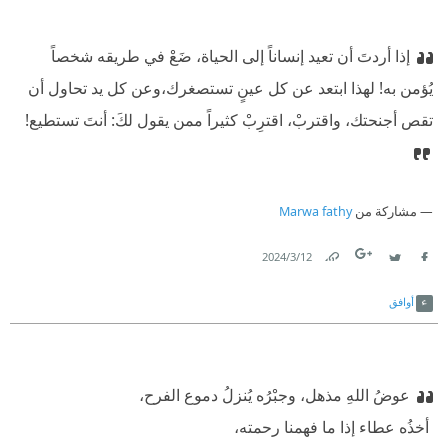
إذا أردتَ أن تعيد إنساناً إلى الحياة، ضَعْ في طريقه شخصاً
يُؤمن به!‫ لهذا ابتعد عن كل عينٍ تستصغرك،
وعن كل يد تحاول أن
تقص أجنحتك،‫ واقتربْ، اقترِبْ كثيراً ممن يقول لكَ: أنتَ تستطيع!
مشاركة من
Marwa fathy
12‏/3‏/2024
Link
Twitter
Facebook
أوافق
عوضُ اللهِ مذهل، وجبْرُه يُنزلُ دموع الفرح،
‫ أخذُه عطاء إذا ما فهمنا رحمته،