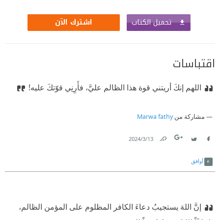
تحميل الكتاب
اشترك الآن
اقتباسات
اللهم إنكَ أريتني قوة هذا الظالم عليَّ، فأَرِنِي قوّتكَ عليه!
مشاركة من
Marwa fathy
13‏/3‏/2024
Link
Twitter
Facebook
أوافق
إنَّ اللهَ يستجيبُ دعاءَ الكافر المظلوم على المؤمن الظالم،