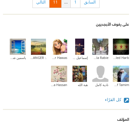
السابق
1
...
11
التالي
على رفوف الأبجديين
Khaled Harb
Nahla Rabie
إسماعيل عبد الله
Hadeer Hawas
.: THE STRANGER :.
ياسمين شرف
Dina Yousef Tamim
نادية كامل
هبة الله
Noha Hassan
كل القرّاء
المؤلف