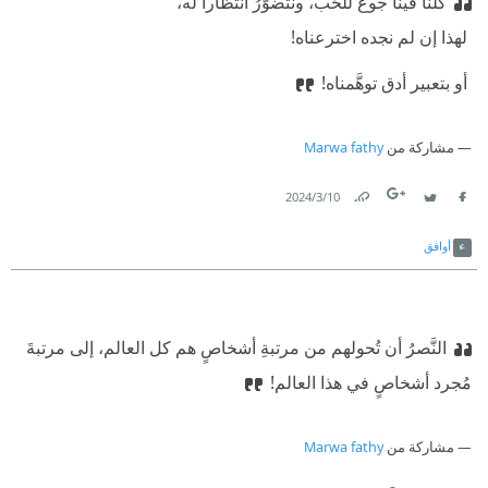
كلنا فينا جوع للحُب، ونتضوَّرُ انتظاراً له،
‫ لهذا إن لم نجده اخترعناه!
‫ أو بتعبير أدق توهَّمناه!
مشاركة من
Marwa fathy
10‏/3‏/2024
Link
Twitter
Facebook
أوافق
النَّصرُ أن تُحولهم من مرتبةِ أشخاصٍ هم كل العالم، إلى مرتبةَ
مُجرد أشخاصٍ في هذا العالم!
مشاركة من
Marwa fathy