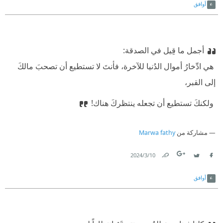
أوافق
أجمل ما قِيل في الصدقة:
‫ هي ادِّخارُ أموال الدُنيا للآخرة، فأنتَ لا تستطيع أن تصحبَ مالكَ
إلى القبر،
‫ ولكنكَ تستطيع أن تجعله ينتظركَ هناك!
مشاركة من
Marwa fathy
10‏/3‏/2024
Link
Twitter
Facebook
أوافق