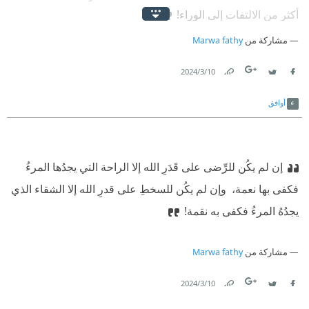
أكثر من الالتفات إلى الوراء!
مشاركة من
Marwa fathy
10‏/3‏/2024
Link
Twitter
Facebook
أوافق
إن لم يكُن للرِّضى على قَدَرِ الله إلا الراحة التي يجدُها المرءُ
فكفى بها نعمة،
‫ وإن لم يكُن للسخطِ على قدرِ الله إلا الشقاء الذي
يجدُهُ المرءُ فكفى به نقمة!
مشاركة من
Marwa fathy
10‏/3‏/2024
Link
Twitter
Facebook