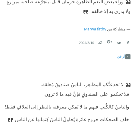
وراء بعض النِعم الظاهرة حرمان قاتل،
‫ يتجرَّعه صاحبه بمرارةٍ
ولا يدري به إلا خالقه!
مشاركة من
Marwa fathy
10‏/3‏/2024
Link
Twitter
Facebook
أوافق
لا تخدعنَّكم المظاهر، الناسُ صناديقُ مُغلقة.
‫ فلا تحكموا على الصندوقِ فإنَّ فيه ما لا ترون!
‫ والناسُ كالكُتبِ فيهم ما لا يُمكن معرفته بالنظرِ إلى الغلافِ فقط!
‫ خلف الضحكات جروح غائرة يُحاولُ الناسُ كِتمانها عن الناس