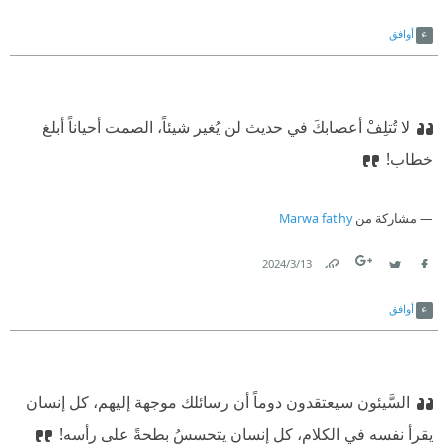
Link
Twitter
Facebook
أوافق
لا تُتلِفْ أعصابكَ في حديث لن يُغير شيئاً،
‫ الصمت أحياناً أبلغ
خطاب!
مشاركة من
Marwa fathy
13‏/3‏/2024
Link
Twitter
Facebook
أوافق
السَّيئون سيعتقدون دوماً أن رسائلك موجهة إليهم، كل إنسان
يقرأ نفسه في الكلام،‫ كل إنسان يتحسسُ بطحةً على رأسه!