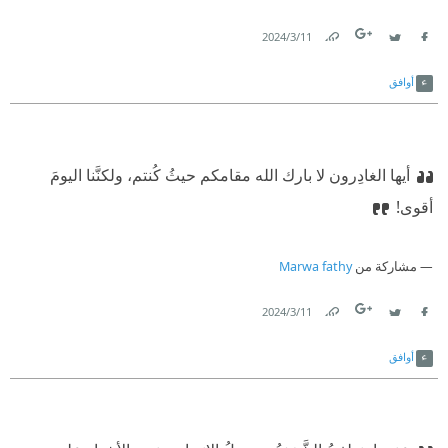
11‏/3‏/2024
Link
Twitter
Facebook
أوافق
أيها الغادِرون لا بارك الله مقامكم حيثُ كُنتم، ولكنَّنا اليومَ
أقوى!
مشاركة من
Marwa fathy
11‏/3‏/2024
Link
Twitter
Facebook
أوافق