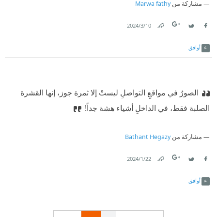
مشاركة من
Marwa fathy
10‏/3‏/2024
Link
Twitter
Facebook
أوافق
الصورُ في مواقعِ التواصلِ ليستْ إلا ثمرة جوز،
⁠‫إنها القشرة
الصلبة فقط، في الداخلِ أشياء هشة جداً!
مشاركة من
Bathant Hegazy
22‏/1‏/2024
Link
Twitter
Facebook
أوافق