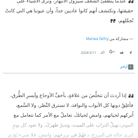
عندما ينطفئُ الشَّغفُ سيزولُ الانبهار،‫ ونرى الأشياء على
حقيقتها، ونكتشف أنهم كانوا عاديين جداً، وأن عيوننا هي التي كانتْ
تُجمِّلهم،
مشاركة من
Marwa fathy
11‏/3‏/2024
Link
Twitter
Facebook
أوافق
إذا أردتَ أن تتخلَّصَ من علاقةٍ،‫ بأخفِّ الأوجاع وأيسرِ الطُّرق،
فأغلِقْ دونها كل الأبواب والنوافذ،‫ لا تسترق النَّظر، ولا السَّمع،‫
اُتركهم لحياتهم، وامضِ لحياتكَ، تعاملْ مع الأمر كما تتعامل مع
الموتى،تهيلُ التراب على الميت، وتديرُ ظهركَ، ولا تعود كل يومٍ
لترى حاله في البرزخ، دعهُمْ في برزخهم، وامضِ، فلا شيء يُؤذي