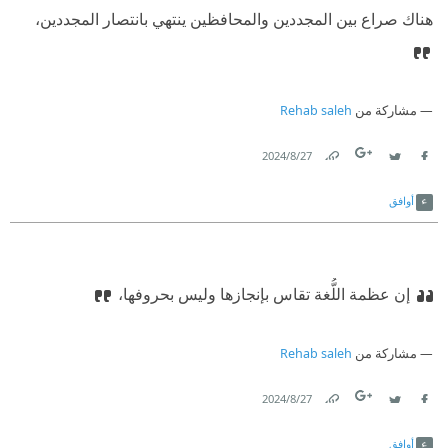
هناك صراع بين المجددين والمحافظين ينتهي بانتصار المجددين،
مشاركة من
Rehab saleh
27‏/8‏/2024
Link
Twitter
Facebook
أوافق
إن عظمة اللُّغة تقاس بإنجازها وليس بحروفها،
مشاركة من
Rehab saleh
27‏/8‏/2024
Link
Twitter
Facebook
أوافق