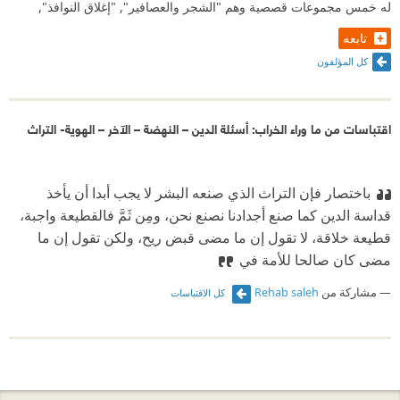
له خمس مجموعات قصصية وهم "الشجر والعصافير", "إغلاق النوافذ",
تابعه
كل المؤلفون
اقتباسات من ما وراء الخراب: أسئلة الدين – النهضة – الآخر – الهوية- التراث
باختصار فإن التراث الذي صنعه البشر لا يجب أبدا أن يأخذ
قداسة الدين كما صنع أجدادنا نصنع نحن، ومِن ثَمَّ فالقطيعة واجبة،
قطيعة خلاقة، لا تقول إن ما مضى قبض ريح، ولكن تقول إن ما
مضى كان صالحا للأمة في
مشاركة من
Rehab saleh
كل الاقتباسات