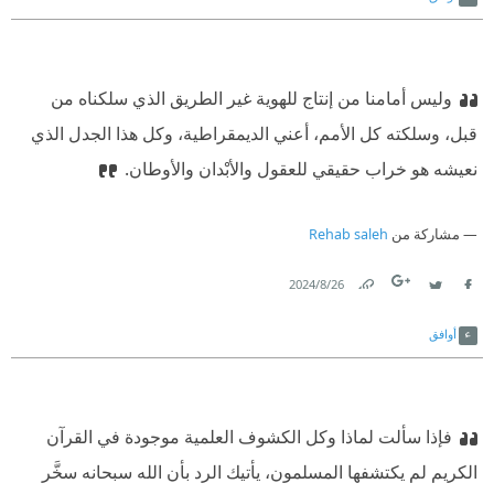
وليس أمامنا من إنتاج للهوية غير الطريق الذي سلكناه من
قبل، وسلكته كل الأمم، أعني الديمقراطية، وكل هذا الجدل الذي
نعيشه هو خراب حقيقي للعقول والأبْدان والأوطان.
مشاركة من
Rehab saleh
26‏/8‏/2024
Link
Twitter
Facebook
أوافق
فإذا سألت لماذا وكل الكشوف العلمية موجودة في القرآن
الكريم لم يكتشفها المسلمون، يأتيك الرد بأن الله سبحانه سخَّر