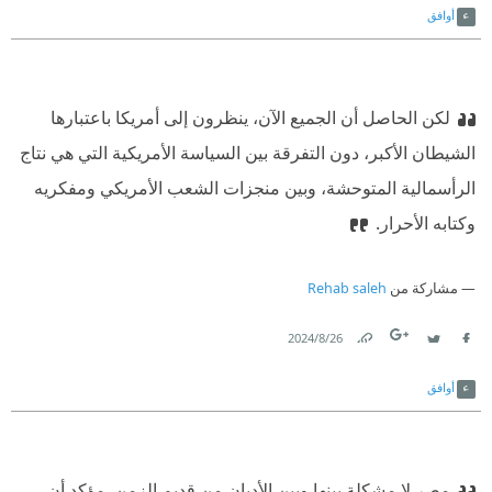
أوافق
لكن الحاصل أن الجميع الآن، ينظرون إلى أمريكا باعتبارها
الشيطان الأكبر، دون التفرقة بين السياسة الأمريكية التي هي نتاج
الرأسمالية المتوحشة، وبين منجزات الشعب الأمريكي ومفكريه
وكتابه الأحرار.
مشاركة من
Rehab saleh
26‏/8‏/2024
Link
Twitter
Facebook
أوافق
مصر لا مشكلة بينها وبين الأديان من قديم الزمن. مؤكد أن