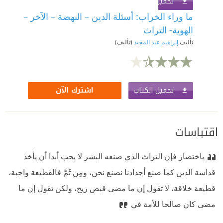
تحميل الكتاب
اشترك الآن
ما وراء الخراب: أسئلة الدين – النهضة – الآخر –
الهوية- التراث
تأليف
إبراهيم عبد المجيد
(تأليف)
تحميل الكتاب
اشترك الآن
اقتباسات
باختصار فإن التراث الذي صنعه البشر لا يجب أبدا أن يأخذ
قداسة الدين كما صنع أجدادنا نصنع نحن، ومِن ثَمَّ فالقطيعة واجبة،
قطيعة خلاقة، لا تقول إن ما مضى قبض ريح، ولكن تقول إن ما
مضى كان صالحا للأمة في