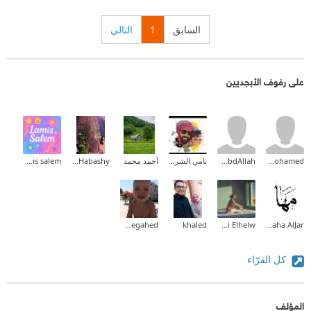
السابق
1
التالي
على رفوف الأبجديين
amr mohamed
Ahmed AbdAllah
نامي الشريف ✨
أحمد محمد
Mohamed Habashy
lamis salem
SamehMegahed
khaled
Haydi Elhelw
Maha AlJar
كل القرّاء
المؤلف