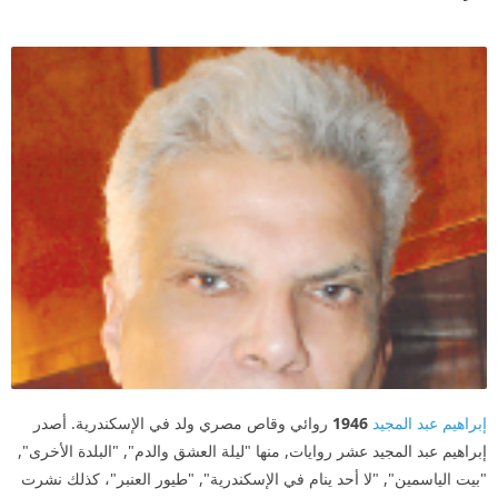
إبراهيم عبد المجيد
1946
روائي وقاص مصري ولد في الإسكندرية. أصدر
إبراهيم عبد المجيد عشر روايات, منها "ليلة العشق والدم", "البلدة الأخرى",
"بيت الياسمين", "لا أحد ينام في الإسكندرية", "طيور العنبر"، كذلك نشرت