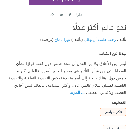
اشتر
شارك
Link
Twitter
Facebook
نحو عالم أكثر عدلًا
تأليف
رجب طيب أردوغان
(تأليف)
نورا ياماج
(ترجمة)
نبذة عن الكتاب
لَيس مِن الأخلاق ولا مِن العدل أن تتخذ خمس دول فقط قرارًا بشأن
القضايا التي مِن شأنها التأثير في مصير العالم بأسره؛ فالعالم أكبر من
خمس دول. هناك حاجة إلى أمم متحدة تعكس التعددية الثقافية والتعددية
القطبية لضمان سلام عالمي عادل وأكثر استدامة، فالعالم ليس أحادي
القطب ولا ثنائي القطب،
... المزيد
التصنيف
فكر سياسي
سياسة دولية