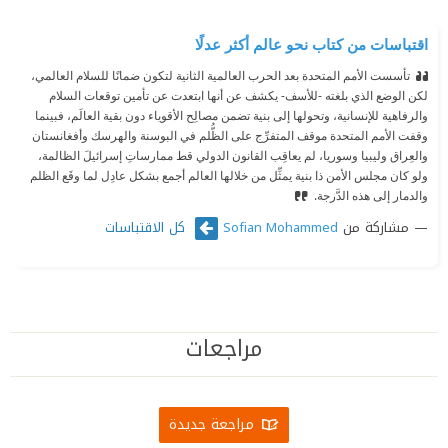
اقتباسات من كتاب نحو عالم أكثر عدلًا
تأسست الأمم المتحدة بعد الحرب العالمية الثانية لتكون ضمانًا للسلام العالمي،
لكن الوضع الذي بلغته -للأسف- يكشف عن أنها ابتعدت عن تأمين توقعات السلام
والرفاهية للإنسانية، وتحولها إلى بنية تضمن مصالِح الأقوياء دون بقية العالَم، فبينما
وقفت الأمم المتحدة موقف المتفرِّج على الظُّلم في البوسنة والهرسك وأفغانستان
والعِراق وليبيا وسوريا، لم يعاقِب القانون الدولي قط ممارساتِ إسرائيلَ الظالمة،
ولو كان مجلس الأمن ذا بنية يمثِّل من خلالها العالم أجمع بشكل عادِل لما وقَع الظلم
والدمار إلى هذه الدَّرجة.
مشاركة من
كل الاقتباسات
Sofian Mohammed
مراجعات
مراجعة جديدة