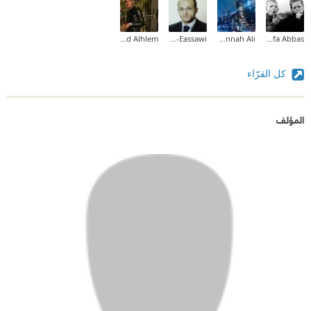
Mohamed Nasser Abd Alhlem
Abdullmalik Al-Eassawi
Mennah Ali
Mustafa Abbas
كل القرّاء
المؤلف