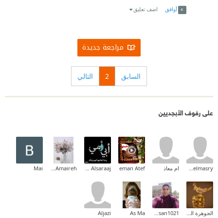
أوافق
اضف تعليق
مراجعة جديدة
السابق
2
التالي
على رفوف الأبجديين
princeccaelmasry
ام معاذ
eman Atef
Zainab Alsaraaj
Amneh Amaireh
Mai
الجوهرة الفريدة
Mohamed hassan1021
As Ma
Aljazi