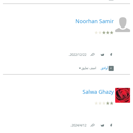
Noorhan Samir
.
22‏/12‏/2022
Link
Twitter
Facebook
أوافق
اضف تعليق
Salwa Ghazy
.
12‏/4‏/2024
Link
Twitter
Facebook