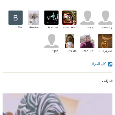
princeccaelmasry
ام معاذ
eman Atef
Zainab Alsaraaj
Amneh Amaireh
Mai
الجوهرة الفريدة
Mohamed hassan1021
As Ma
Aljazi
كل القرّاء
المؤلف