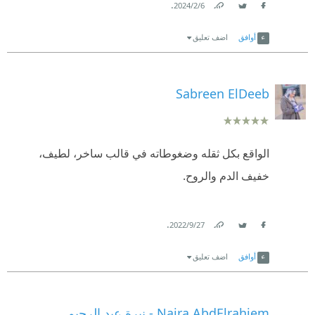
.
6‏/2‏/2024
Link
Twitter
Facebook
أوافق
اضف تعليق
Sabreen ElDeeb
الواقع بكل ثقله وضغوطاته في قالب ساخر، لطيف،
خفيف الدم والروح.
.
27‏/9‏/2022
Link
Twitter
Facebook
أوافق
اضف تعليق
Naira AbdElrahiem - نيرة عبد الرحيم