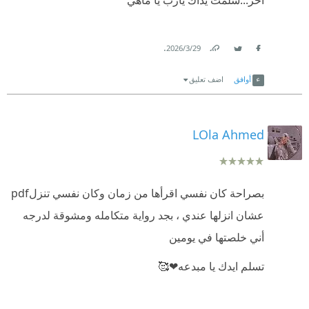
آخر...سلمت يداك يارب يا ماهي
.
29‏/3‏/2026
Link
Twitter
Facebook
أوافق
اضف تعليق
LOla Ahmed
بصراحة كان نفسي اقرأها من زمان وكان نفسي تنزلpdf
عشان انزلها عندي ، بجد رواية متكامله ومشوقة لدرجه
أني خلصتها في يومين
تسلم ايدك يا مبدعه❤🥰