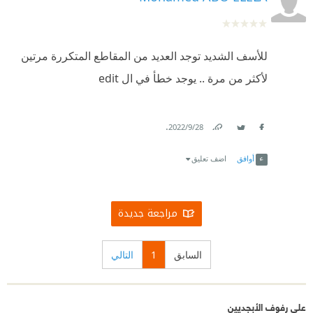
للأسف الشديد توجد العديد من المقاطع المتكررة مرتين
لأكثر من مرة .. يوجد خطأ في ال edit
.
28‏/9‏/2022
Link
Twitter
Facebook
أوافق
اضف تعليق
مراجعة جديدة
السابق
1
التالي
على رفوف الأبجديين