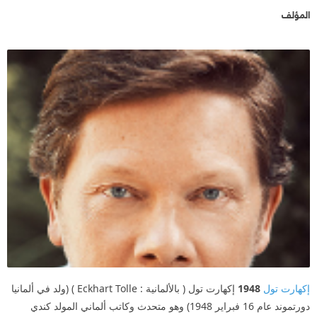
المؤلف
إكهارت تول
1948
إكهارت تول ( بالألمانية : Eckhart Tolle ) (ولد في ألمانيا
دورتموند عام 16 فبراير 1948) وهو متحدث وكاتب ألماني المولد كندي