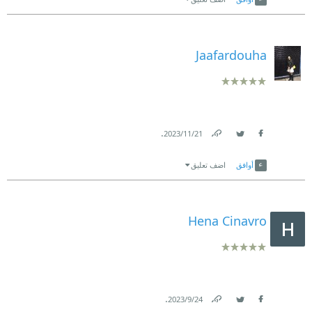
Jaafardouha
.
21‏/11‏/2023
Link
Twitter
Facebook
أوافق
اضف تعليق
Hena Cinavro
.
24‏/9‏/2023