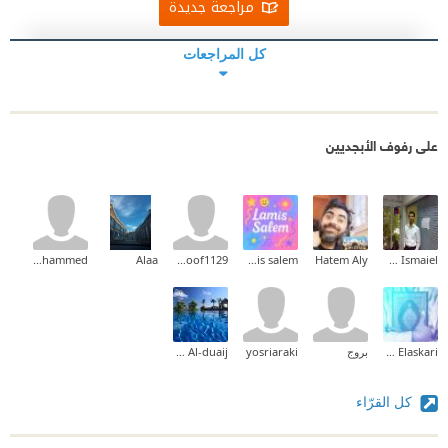
مراجعة جديدة
كل المراجعات
على رفوف الأبجديين
Muhammed
Alaa
hanoof1129
lamis salem
Hatem Aly
Ahmed Ismaiel
Ahmed Elaskari
بروج
yosriaraki
Mohammad Al-duaij
كل القرّاء