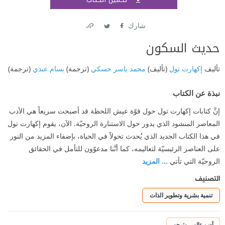
اشتر
شارك
Link
Twitter
Facebook
حديث السكون
تأليف
إكهارت تول
(تأليف)
محمد ياسر حسكي
(ترجمة)
بسام عبدي
(ترجمة)
نبذة عن الكتاب
إنَّ كتابات إكهارت تول حول قوّة عيش اللحظة قد أصبحت سريعاً هي الأدب
المعاصر المنشود الذي يدور حول الاستنارة الروحيّة. الآن، يقوم إكهارت تول
في هذا الكتاب الجديد الذي يُحدث تحولاً في الحياة، بإضفاء المزيد من النور
على العناصر الرئيسيّة لتعاليمه، كما أنَّنا مدعوّون للتأمل في الحقائق
الروحيّة التي تأتي
... المزيد
التصنيف
تنمية بشرية وتطوير الذات
أدب عالمي مترجم