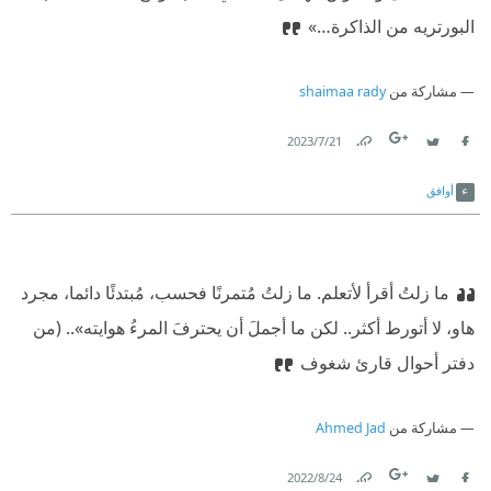
البورتريه من الذاكرة…»‏
مشاركة من
shaimaa rady
21‏/7‏/2023
Link
Twitter
Facebook
أوافق
ما زلتُ أقرأ لأتعلم. ما زلتُ مُتمرنًا فحسب، مُبتدئًا دائما، مجرد
هاو، لا أتورط أكثر.. لكن ما أجملَ أن يحترفَ المرءُ هوايته»..
‫(من
دفتر أحوال قارئ شغوف
مشاركة من
Ahmed Jad
24‏/8‏/2022