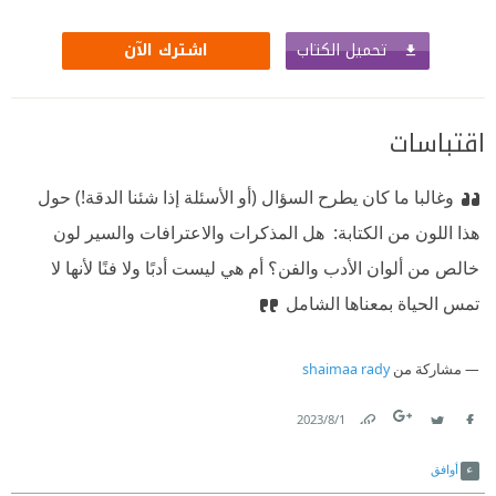
تحميل الكتاب
اشترك الآن
اقتباسات
وغالبا ما كان يطرح السؤال (أو الأسئلة إذا شئنا الدقة!) حول
هذا اللون من الكتابة:‏ ‫ ‏هل المذكرات والاعترافات والسير لون
خالص من ألوان الأدب والفن؟ أم هي ليست أدبًا ولا فنًا لأنها لا
تمس الحياة بمعناها الشامل
مشاركة من
shaimaa rady
1‏/8‏/2023
Link
Twitter
Facebook
أوافق