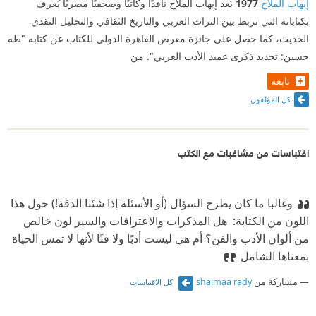
إيهاب الملاح
1977
يَعد إيهاب الملاح ناقدًا وكاتبًا وصحفيًا مصريًا يُعرف
بكتاباته التي تربط بين التراث العربي والتاريخ الثقافي والتحليل النقدي
الحديث، كما حصل على جائزة معرض القاهرة الدولي للكتاب عن كتابه "طه
حسين: تجديد ذكرى عميد الأدب العربي". من
تابعه
كل المؤلفون
اقتباسات من مشاغبات مع الكتب
وغالبا ما كان يطرح السؤال (أو الأسئلة إذا شئنا الدقة!) حول هذا
اللون من الكتابة:‏ ‫ ‏هل المذكرات والاعترافات والسير لون خالص
من ألوان الأدب والفن؟ أم هي ليست أدبًا ولا فنًا لأنها لا تمس الحياة
بمعناها الشامل
مشاركة من
shaimaa rady
كل الاقتباسات