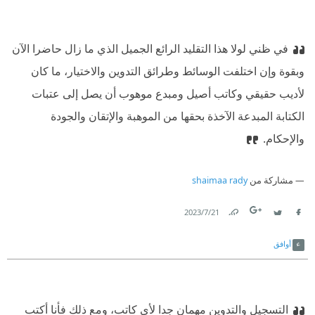
في ظني لولا هذا التقليد الرائع الجميل الذي ما زال حاضرا الآن
وبقوة وإن اختلفت الوسائط وطرائق التدوين والاختيار، ما كان
لأديب حقيقي وكاتب أصيل ومبدع موهوب أن يصل إلى عتبات
الكتابة المبدعة الآخذة بحقها من الموهبة والإتقان والجودة
والإحكام.‏
مشاركة من
shaimaa rady
21‏/7‏/2023
Link
Twitter
Facebook
أوافق
التسجيل والتدوين مهمان جدا لأي كاتب، ومع ذلك فأنا أكتب