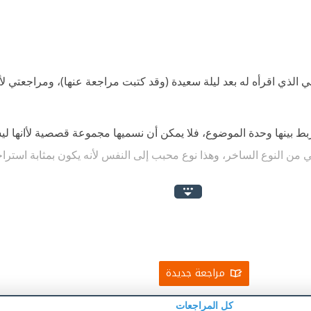
ني الذي اقرأه له بعد ليلة سعيدة (وقد كتبت مراجعة عنها)، ومراجعتي ل
ربط بينها وحدة الموضوع، فلا يمكن أن نسميها مجموعة قصصية ﻷانها
هي من النوع الساخر، وهذا نوع محبب إلى النفس لأنه يكون بمثابة استرا
ولينا، والتي نكتشف منذ البداية أنها كتابات مؤلف اسمه عادل والذي ن
كتور وائل في محاضراته هي العلاقات الزوجية، ونكتشف علاقة وائل بك
مراجعة جديدة
كل المراجعات
ا ما هو كان ملاحظًا في المجموعة السابقة (نهاية سعيدة) ومنها ما ه