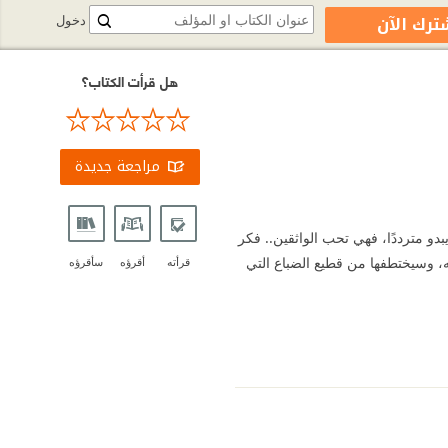
ترك الآن
دخول
هل قرأت الكتاب؟
مراجعة جديدة
يبدو مترددًا، فهي تحب الواثقين.. فكر
ه، وسيختطفها من قطيع الضباع التي
قرأته
أقرؤه
سأقرؤه