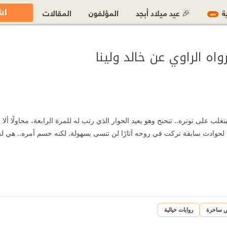
اش
ية
🎉 عيد ميلاد أبجد
المؤلفون
المقالات
جديد
 رواه الراوي عن خالد ولينا
يتغلب على توتره.. تنحنح وهو يعيد الحوار الذي رتب له للمرة الرابعة، محاولًا ألا 
بما لحوادث سابقة تركت في روحه آثارًا لن تنسى بسهولة. لكنه حسم أمره.. هي ل
ص ساخرة
روايات خيالية