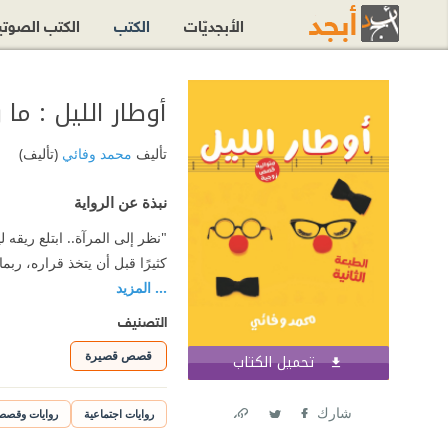
الأبجديّات
الكتب
الكتب الصوت
أوطار الليل : ما
تأليف
محمد وفائي
(تأليف)
نبذة عن الرواية
"نظر إلى المرآة.. ابتلع ريقه ل
كثيرًا قبل أن يتخذ قراره، ر
... المزيد
التصنيف
قصص قصيرة
تحميل الكتاب
اشترك الآن
شارك
روايات اجتماعية
روايات وقص
Link
Twitter
Facebook