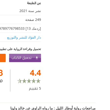
عن الطبعة
نشر سنة 2021
249 صفحة
[ردمك 13] 9789776798533
دار الفؤاد للنشر والتوزيع
تحميل وقراءة الرواية على تطبيق
تحميل الكتاب
8
4.4
م
5
تقييم
مراجعات رواية أوطار الليل : ما رواه الراوي عن خالد ولينا