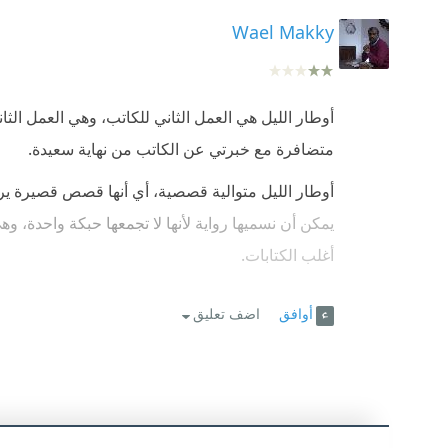
Wael Makky
أوطار الليل هي العمل الثاني للكاتب، وهي العمل الثا
متضافرة مع خبرتي عن الكاتب من نهاية سعيدة.
أوطار الليل متوالية قصصية، أي أنها قصص قصيرة ي
يمكن أن نسميها رواية لأنها لا تجمعها حبكة واحدة، و
أغلب الكتابات.
تحكي المتوالية مواقف حياتية من حياة الزوجين خالد 
أوافق
اضف تعليق
غير متوقعة.
وفي جزء آخر نجد أن حكايات خالد ولينا يستخدمها د
النهاية.
المجموعة خفيفة طريفة لكن شابها بعض المنغصات، منه