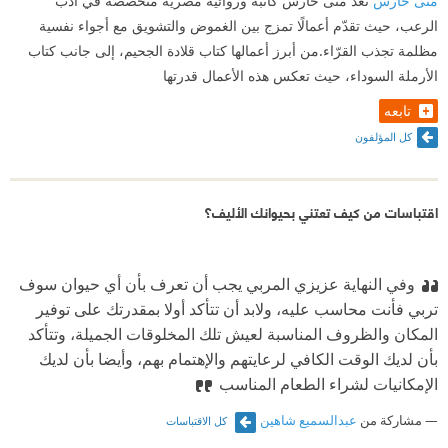
منى حارس
تُعد منى حارس كاتبة وروائية مصرية متخصصة في أدب
الرعب، حيث تقدّم أعمالًا تمزج بين الغموض والتشويق مع أجواء نفسية
مظلمة تجذب القرّاء.من أبرز أعمالها كتاب قلادة الجحيم، إلى جانب كتاب
الأرملة السوداء، حيث تعكس هذه الأعمال قدرتها
تابعه
كل المؤلفون
اقتباسات من كيف تعتني بحيوانك الأليف؟
وفي النهاية عزيزي المربي يجب أن تعرف بأن أي حيوان سوف
تربي فأنت محاسب عليه، ولابد أن تتأكد أولا بمقدرتك على توفير
المكان والظروف المناسبة لعيش تلك المخلوقات الجميلة، وتتأكد
بأن لديك الوقت الكافي لرعايتهم والإهتمام بهم، وأيضا بأن لديك
الإمكانيات لشراء الطعام المناسب
مشاركة من
عبدالسميع شاهين
كل الاقتباسات