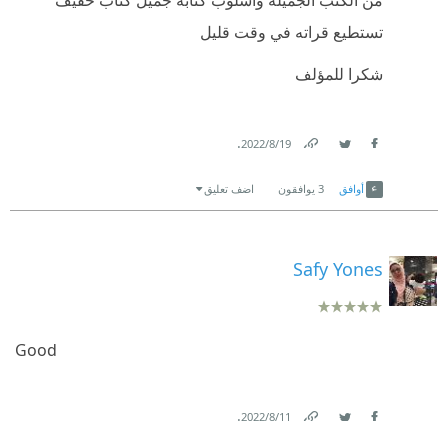
تستطيع قراته في وقت قليل
شكرا للمؤلف
.
19‏/8‏/2022
Link
Twitter
Facebook
أوافق
3
يوافقون
اضف تعليق
Safy Yones
Good
.
11‏/8‏/2022
Link
Twitter
Facebook