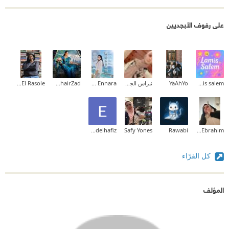
على رفوف الأبجديين
lamis salem
YaAhYo
نبراس الجيلاني
Wessam Ennara
Rahel KhairZad
Fedaa El Rasole
Eman Abdelhafiz
Safy Yones
Rawabi
Amira Ebrahim
كل القرّاء
المؤلف