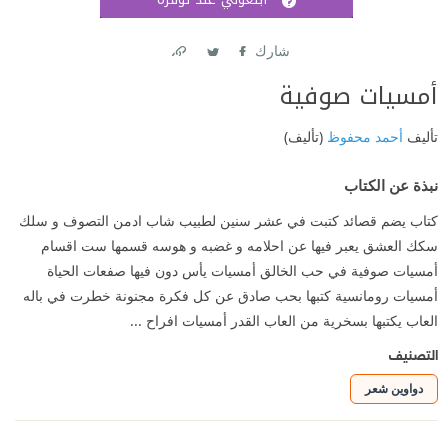
اشتر
شارك
Link
Twitter
Facebook
أمسيات صوفية
تأليف
أحمد محفوظ
(تأليف)
نبذة عن الكتاب
كتاب يضم قصائد كتبت في عشر سنين لطبيب شاب ادمن التصوف و سلك
سكك العشق يعبر فيها عن احلامه و غضبه و هوسه قسمها ست اقسام
أمسيات صوفية في حب الخالق أمسيات يأس دون فيها صفعات الحياة
أمسيات رومانسية كتبها بحب صادق عن كل فكرة مجنونة خطرت في باله
العاب يكتبها بسخرية من العاب القدر أمسيات افراح ...
التصنيف
دواوين شعر