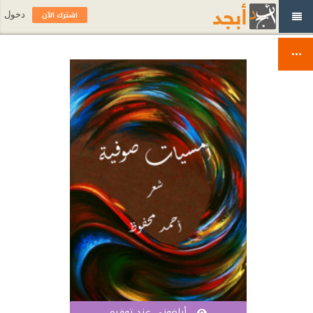
اشترك الآن
دخول
أبلغوني عند توفره