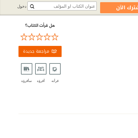
ترك الآن
دخول
هل قرأت الكتاب؟
مراجعة جديدة
قرأته
أقرؤه
سأقرؤه