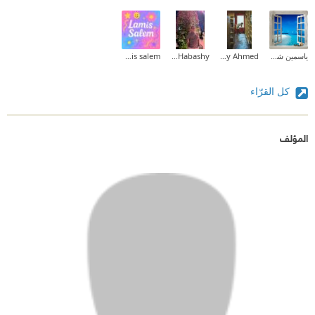
ياسمين شرف
Maaly Ahmed
Mohamed Habashy
lamis salem
كل القرّاء
المؤلف