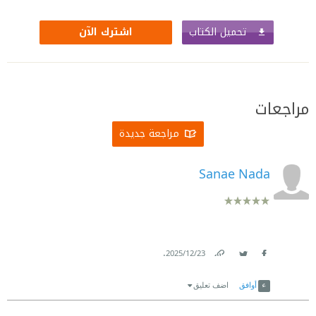
تحميل الكتاب
اشترك الآن
مراجعات
مراجعة جديدة
Sanae Nada
.
23‏/12‏/2025
Link
Twitter
Facebook
أوافق
اضف تعليق