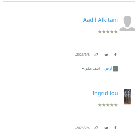
Aadil Alkitani
.
8‏/5‏/2025
Link
Twitter
Facebook
أوافق
اضف تعليق
Ingrid lou
.
4‏/2‏/2025
Link
Twitter
Facebook