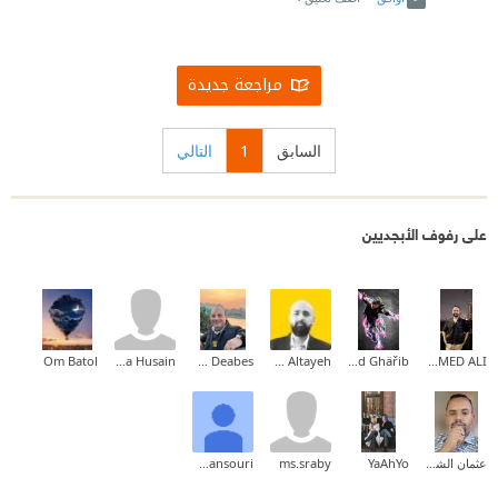
مراجعة جديدة
السابق
1
التالي
على رفوف الأبجديين
Om Batol
Mustafa Husain
Adham Saad Deabes
Mohammed Altayeh
Møhämệd Ghäřib
MOHAMED ALI
عثمان الشيخ خضر النور
YaAhYo
ms.sraby
Fahad Almansouri