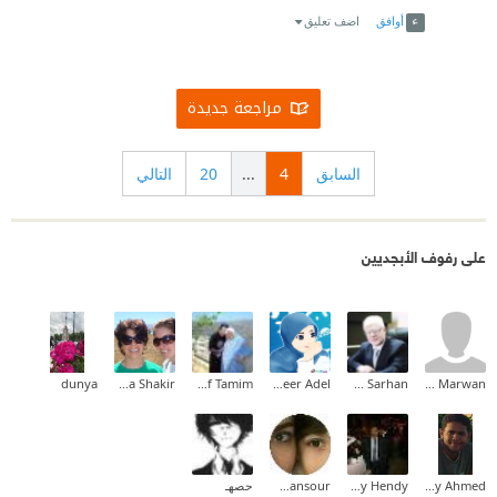
أوافق
اضف تعليق
مراجعة جديدة
السابق
4
...
20
التالي
على رفوف الأبجديين
dunya
Maha Shakir
Dina Yousef Tamim
Abeer Adel
Emad Sarhan
Bahaa Marwan
Mody Ahmed
Shawky Hendy
Iman Mansour
حصهـ