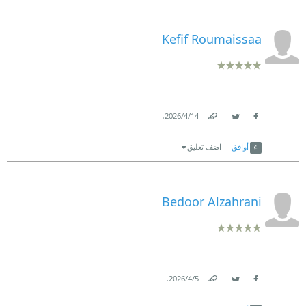
Kefif Roumaissaa
.
14‏/4‏/2026
Link
Twitter
Facebook
أوافق
اضف تعليق
Bedoor Alzahrani
.
5‏/4‏/2026
Link
Twitter
Facebook