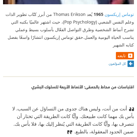
توماس إريكسون
1965
يُعد Thomas Erikson من أبرز كتّاب تطوير الذات
وعلم النفس الشعبي (Pop Psychology)، حيث اشتهر عالميًا بكتبه التي
تشرح أنماط الشخصية وطرق التواصل الفعّال بأسلوب بسيط وعملي
يناسب الحياة اليومية والعمل.حقق توماس إريكسون انتشارًا واسعًا بفضل
كتابه الشهير
تابعه
كل المؤلفون
اقتباسات من محاط بالحمقى: الأنماط الأربعة للسلوك البشري
أنت من أنت، وليس هناك جدوى من التساؤل عن السبب. لا
بأس بك مهما كانت طبيعتك. وأيًّا كانت الطريقة التي تختار أن
تتصرف بها، وأيًّا كانت الطريقة التي يُنظر إليك بها، فلا بأس بك.
ضمن الحدود المعقولة، بالطبع.