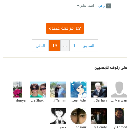
أوافق
اضف تعليق
مراجعة جديدة
السابق
1
...
19
التالي
على رفوف الأبجديين
dunya
Maha Shakir
Dina Yousef Tamim
Abeer Adel
Emad Sarhan
Bahaa Marwan
Mody Ahmed
Shawky Hendy
Iman Mansour
حصهـ