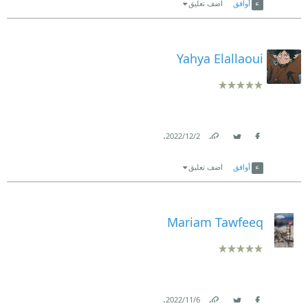
أوافق
اضف تعليق
Yahya Elallaoui
.
2‏/12‏/2022
Link
Twitter
Facebook
أوافق
اضف تعليق
Mariam Tawfeeq
.
6‏/11‏/2022