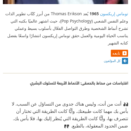
توماس إريكسون
1965
يُعد Thomas Erikson من أبرز كتّاب تطوير الذات
وعلم النفس الشعبي (Pop Psychology)، حيث اشتهر عالميًا بكتبه التي
تشرح أنماط الشخصية وطرق التواصل الفعّال بأسلوب بسيط وعملي
يناسب الحياة اليومية والعمل.حقق توماس إريكسون انتشارًا واسعًا بفضل
كتابه الشهير
تابعه
كل المؤلفون
اقتباسات من محاط بالحمقى: الأنماط الأربعة للسلوك البشري
أنت من أنت، وليس هناك جدوى من التساؤل عن السبب. لا
بأس بك مهما كانت طبيعتك. وأيًّا كانت الطريقة التي تختار أن
تتصرف بها، وأيًّا كانت الطريقة التي يُنظر إليك بها، فلا بأس بك.
ضمن الحدود المعقولة، بالطبع.