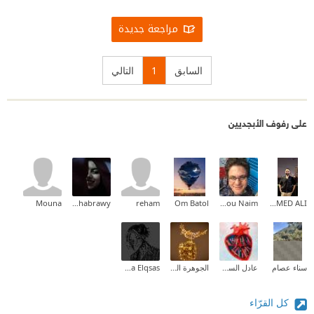
مراجعة جديدة
السابق
1
التالي
على رفوف الأبجديين
Mouna
Sarah A. Elshabrawy
reham
Om Batol
Carina Samir Abou Naim
MOHAMED ALI
سناء عصام
عادل السومري
الجوهرة الفريدة
Jana Elqsas
كل القرّاء