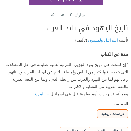
اشتر
شارك
Link
Twitter
Facebook
تاريخ اليهود في بلاد العرب
تأليف
اسرائيل ولفنسون
(تأليف)
نبذة عن الكتاب
"إن للبحث في تاريخ يهود الجزيرة العربية أهمية عظيمة في حل المشكلات
التي يتخبط فيها كثير من الناس وإماطة اللثام عن لهجات العرب ودياناتهم
وعاداتهم لما بين اليهود والعرب من رابطة الدم ، ولما بين اللغة العبرية
واللغة العربية من التشابه والاقتراب.
ومع أنه قد وجدت أمم سامية قبل بني اسرائيل
... المزيد
التصنيف
دراسات تاريخية
التاريخ العربي والإسلامي
كتب عن اليهودية