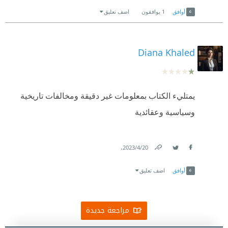
Link
Twitter
Facebook
أوافق
1
يوافقون
اضف تعليق
Diana Khaled
يمتليء الكتاب بمعلومات غير دقيقة ومخالفات تاريخية
وسياسية وعقائدية
.
20‏/4‏/2023
Link
Twitter
Facebook
أوافق
اضف تعليق
مراجعة جديدة