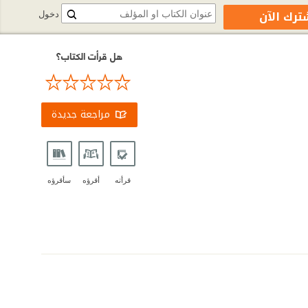
ترك الآن
دخول
هل قرأت الكتاب؟
مراجعة جديدة
قرأته
أقرؤه
سأقرؤه