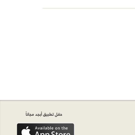
حمّل تطبيق أبجد مجاناً