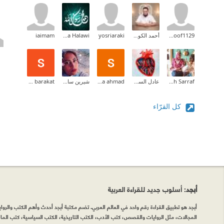
hanoof1129
أحمد الكودي
yosriaraki
Hala Halawi
iaimam
Sarah Sarraf
عادل السومري
shaymaa ahmad
شيرين سامح
shaymaa barakat
كل القرّاء
أبجد
: أسلوب جديد للقراءة العربية
أبجد هو تطبيق القراءة رقم واحد في العالم العربي. تضم مكتبة أبجد أحدث وأهم الكتب والروايات
المجالات، مثل الروايات والقصص، كتب الأدب، الكتب التاريخية، الكتب السياسية، كتب المال 