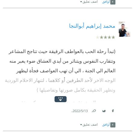
أوافق
اضف تعليق
محمد إبراهيم أبوالنجا
(تبدأ رحلة الحب بالعواطف الرقيقة حيث تتاجج المشاعر
وتتقارب النفوس ويتناثر من أيدي العشاق ضوء يعبر منه
العالم الي الجنة ، الي أن تهب العواصف فجأة ليظهر
الوجه الاخر لأحد الطرفين أو كلاهما ، لتنهار الاحلام الوردية
وتظهر الحقيقة بكامل صورتها وتفاصيلها )
حين يحب المرء يفقد نصف عقله ، وحين يكره يفقد
.
13‏/5‏/2022
النصف الآخر
Link
Twitter
Facebook
يقدم لنا الصحفي والكاتب ياسر ثابت مجموعة من حكايات
أوافق
اضف تعليق
الحب التي سجلها التاريخ في مصر والتي انتهت نهايات