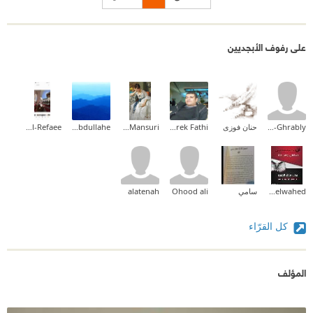
على رفوف الأبجديين
Sami Ali El-Ghrably
حنان فوزى
Tarek Fathi
Enas Al-Mansuri
Ibrahim Saber Abdullahe
Fatma Al-Refaee
Mohamed Abdelwahed
سامي
Ohood ali
alatenah
كل القرّاء
المؤلف