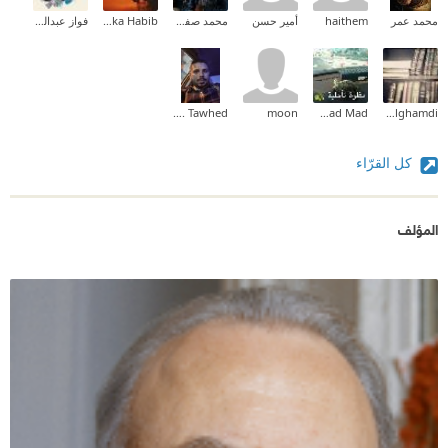
محمد عمر
haithem
أمير حسن
محمد صفوت
Toka Habib
فواز عبدالمحسن
MhmOud A. Tawhed
moon
Fatmad Mad
salman alghamdi
كل القرّاء
المؤلف