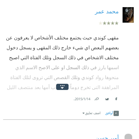
محمد عمر
مقهى كوندي حيث يجتمع مختلف الأشخاص لا يعرفون عن
بعضهم البعض اي شيء خارج ذلك المقهى و يسجل دخول
مختلف الاشخاص في ذلك السجل وتلك الفتاة التي اصبح
اسمها بارز في ذلك السجل او على الاصح الاسم الذي
منحوها رواد كوندي وتلك القصص التي تروى لتلك الفتاة
المراهقة التي تخرج دوماً في غياب أمها بعد منتصف الليل
لتواجه مختلف الأشخاص والأمور في تلك المنطقة الحيادية
.
14‏/1‏/2015
Facebook
Twitter
Link
كل هذا في مقهى الشباب الضائع .
أوافق
اضف تعليق
مقهى الشباب الضائع رواية في غاية الروعة و اسلوب
أمير حسن