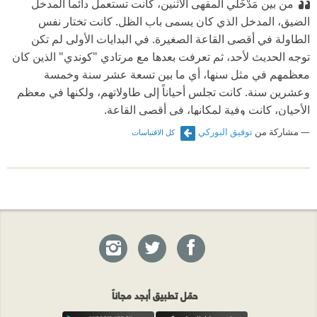
من بين مَدْخَلَي المقهى الاثنين، كانت تستعمل دائماً المدخل
الضيق، المدخل الذي كان يسمى باب الظل. كانت تختار نفس
الطاولة في أقصى القاعة الصغيرة. في البدايات الأولى لم تكن
توجه الحديث لأحد، ثم تعرفت بعدها مع مرتادي "كوندي" الذين كان
معظمهم في مثل سنها، أي ما بين تسعة عشر سنة وخمسة
وعشرين سنة. كانت تجلس أحياناً إلى طاولاتهم، ولكنها في معظم
الأحيان، كانت وفية لمكانها، في أقصى القاعة.
لم تكن تأتي في ساعة محددة. إذ يمكن رؤيتها جالسة هنا في ساعة
مشاركة من
توفيق البوركي
كل الاقتباسات
مبكرة في الصباح. أو أنها تظهر في نحو منتصف الليل وتظل إلى
فترة الإغلاق. كان المقهى يتميز بكونه آخر من يغلق بابيه في حي
لوبوكي ولابيرغولا، وكان المقهى الذي كان يتسم مرتادوه بالغرابة.
أتساءل، مع الزمن، إن لم يكُن تواجدُها، لوحده، هو من يمنح لهذا
المكان ولهؤلاء الناس غرابتهم، كما لو أنها طبعتهم جميعاً بعطرها.
لنفترض أنكم حُمِلتم إلى هنا، وعيونكم مغمضةٌ، ووضعتم إلى
طاولة، ونزعت عنكم الغمادة وتركتم خلال دقائق كي تجيبوا على
السؤال: في أي منطقة من باريس تتواجدون؟ كان سيكفيكم أن
حمّل تطبيق أبجد مجاناً
تنظروا إلى من يحيطون بكم وتستمعوا إلى كلامهم وتخمنوا أنكم
متواجدون بجوار ملتقى طرق الأوديون التي أتخيلها كئيبة جداً تحت