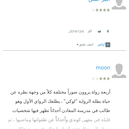
الكاتب أسر و تفاصيله الدقيقة جلعته اجمل
.
6‏/12‏/2014
Link
Twitter
Facebook
أوافق
اضف تعليق
moon
أربعة رواة يروون صوراً مختلفة كلاً من وجهة نظره عن
حياة بطلة الرواية "لوكي" ، يطلعك الرواي الأول وهو
طالب في مدرسة المعادن أحداثاً تظهر فيها شخصيات
قليلة في مقهى كوندي وأحداثاً عن طفولتها وماضيها ، ثم
يستلم السرد المحقق كيزلي ليحكي قصته مع جاكلين