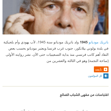
باتريك موديانو
1945
ولد باتريك موديانو سنة 1945، لأب يهودي وأم بلجيكية
في بلدة بولوني بيلانكور، جنوب غرب فرنسا.ويعتبر موديانو بحسب بعض
النقاد أهم كاتب فرنسي منذ بداية التسعينيات حتى الآن. نشر روايته الأولى
(ساحة النجمة) وهو في الثالثة والعشرين من
تابعه
كل المؤلفون
اقتباسات من مقهى الشباب الضائع