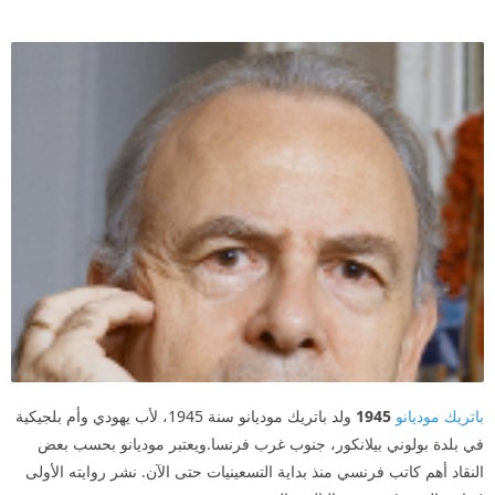
طويلة جداً وسروالاً من قماش وحذاء عسكرياً ضخماً. التقط العديد
من الصور لمن كان يرتاد مقهى كوندي. كان قد أصبح من روّاده،
هو الآخر، وكان الأمر يتعلق، في نظر الآخرين، كما لو أنه يلتقط
صور العائلة. في ما بعد ظهرت الصُّوَر في ألبوم مكرس لباريس
وكان الشرح عبارة عن أسماء الزبناء الشخصية أو ألقابهم. كانت
صورتها تظهر على العديد من الصور. وكانت تلفت النظر أكثر من
غيرها، كما نقول في لغة السينما. وكانت هي التي يلاحظها المرء،
في أول وهلة، من بين باقي الصور. وكانت في أسفل الصفحة، كان
يُشار إليها، في الشروح، باسم شخصي: "لوكي". "من اليسار إلى
الشمال: زاكارياس، لوكي، طرزان، جون-ميشيل، فْريد، وعلي
شريف.."، "في صدر الصورة، لوكي جالسة إلى منضدة الشرب،
وخلفها يوجد أنيت، دون كارلوس، ميراي، أداموف والدكتور فالا".
باتريك موديانو
1945
ولد باتريك موديانو سنة 1945، لأب يهودي وأم بلجيكية
كانت مستقيمة جدا في وقفتها، بينما يظهر الآخرون في أوضاع
في بلدة بولوني بيلانكور، جنوب غرب فرنسا.ويعتبر موديانو بحسب بعض
ارتخاء، فالمدعو فريد، مثلاً، نام ورأسه متكئة على مقعد قطني
النقاد أهم كاتب فرنسي منذ بداية التسعينيات حتى الآن. نشر روايته الأولى