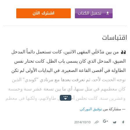
تحميل الكتاب
اشترك الآن
اقتباسات
من بين مَدْخَلَي المقهى الاثنين، كانت تستعمل دائماً المدخل
الضيق، المدخل الذي كان يسمى باب الظل. كانت تختار نفس
الطاولة في أقصى القاعة الصغيرة. في البدايات الأولى لم تكن
توجه الحديث لأحد، ثم تعرفت بعدها مع مرتادي "كوندي" الذين
كان معظمهم في مثل سنها، أي ما بين تسعة عشر سنة وخمسة
وعشرين سنة. كانت تجلس أحياناً إلى طاولاتهم، ولكنها في معظم
الأحيان، كانت وفية لمكانها، في أقصى القاعة.
مشاركة من
توفيق البوركي
لم تكن تأتي في ساعة محددة. إذ يمكن رؤيتها جالسة هنا في
10‏/10‏/2014
ساعة مبكرة في الصباح. أو أنها تظهر في نحو منتصف الليل وتظل
Link
Twitter
Facebook