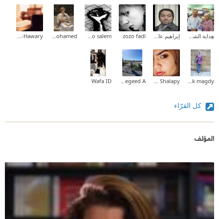
هِداية الشحروري
إبراهيم عادل
zozo fadl
abdo salem
Aliaa Mohamed
NaGlaa GaBer El-Hawary
Wafa ID
Maram Abd El-megeed A
Yasmin Shalapy
shrouk magdy
كل القرّاء
المؤلف