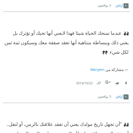
أوافق
3
يوافقون
عندما تمنحك الحياة شيئا فهذا لايعني أنها تحبك أو تؤثرك بل
يعني ذلك وببساطة متناهية أنها تعقد صفقة معك وسيكون ثمة ثمن
لكل شيء
مشاركة من
Meryem
22‏/10‏/2014
Link
Twitter
Facebook
أوافق
3
يوافقون
“أن تجهل تاريخ مولدك يعني أن تفقد علاقتك بالزمن، أو لنقل..