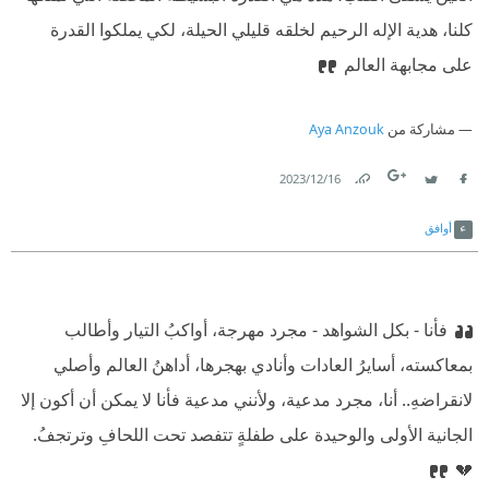
كلنا، هدية الإله الرحيم لخلقه قليلي الحيلة، لكي يملكوا القدرة
على مجابهة العالم
مشاركة من
Aya Anzouk
16‏/12‏/2023
Link
Twitter
Facebook
أوافق
فأنا - بكل الشواهد - مجرد مهرجة، أواكبُ التيار وأطالب
بمعاكسته، أسايرُ العادات وأنادي بهجرها، أداهنُ العالم وأصلي
لانقراضهِ.. أنا، مجرد مدعية، ولأنني مدعية فأنا لا يمكن أن أكون إلا
الجانية الأولى والوحيدة على طفلةٍ تتفصد تحت اللحافِ وترتجفُ.
💔