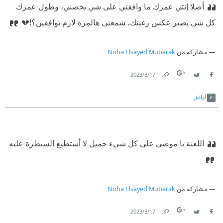
أصلا إنتي عمرك ما وافقتي على شي يخصني، وطول عمرك
كل شي يصير عكس رغبتك، شمعنى هالمرة لازم توافقين؟!💔
مشاركة من
Noha Elsayed Mubarak
17‏/8‏/2023
Link
Twitter
Facebook
أوافق
اللعنة يا موضي على كل شيء جميل لا أستطيع السيطرة عليه
مشاركة من
Noha Elsayed Mubarak
17‏/8‏/2023