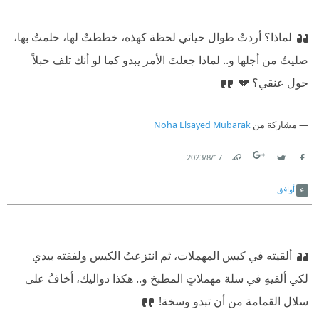
لماذا؟ أردتُ طوال حياتي لحظة كهذه، خططتُ لها، حلمتُ بها،
صليتُ من أجلها و.. لماذا جعلتَ الأمر يبدو كما لو أنك تلف حبلاً
حول عنقي؟ 💔
مشاركة من
Noha Elsayed Mubarak
17‏/8‏/2023
Link
Twitter
Facebook
أوافق
ألقيته في كيس المهملات، ثم انتزعتُ الكيس ولففته بيدي
لكي ألقيهِ في سلة مهملاتٍ المطبخ و.. هكذا دواليك، أخافُ على
سلال القمامة من أن تبدو وسخة!