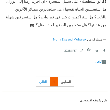
لو استطعتُ - على سبيل المعجزة - أن أجرك زمنا إلى الوراء،
هل ستعيشين الحياة نفسها؟ هل ستصادرين مصائر الآخرين
بالحُب؟ هل ستراكمين ذريتك في قبر واحد؟ هل ستسرقين شهلة
من عائلتها؟ هل ستعلمين الصغير لعبة القتل؟
مشاركة من
Noha Elsayed Mubarak
17‏/8‏/2023
Link
Twitter
Facebook
أوافق
السابق
1
التالي
على رفوف الأبجديين