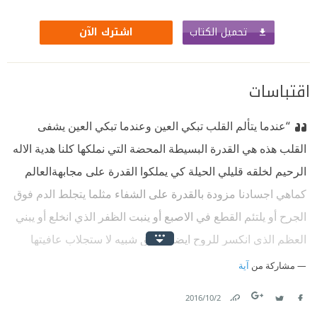
تحميل الكتاب
اشترك الآن
اقتباسات
“عندما يتألم القلب تبكي العين وعندما تبكي العين يشفى
القلب هذه هي القدرة البسيطة المحضة التي نملكها كلنا هدية الاله
الرحيم لخلقه قليلي الحيلة كي يملكوا القدرة على مجابهةالعالم
كماهي اجسادنا مزودة بالقدرة على الشفاء مثلما يتجلط الدم فوق
الجرح أو يلتئم القطع في الاصبع أو ينبت الظفر الذي انخلع أو يبني
العظم الذي انكسر للروح ايضا منطق شبيه لا ستجلاب عافيتها
لكي تتجاوز فجيعتها الخاصة ولكل منا فجيعته !”
مشاركة من
آية
2‏/10‏/2016
Link
Twitter
Facebook