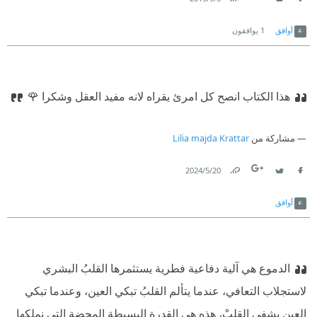
Link
Twitter
Facebook
أوافق
1
يوافقون
هذا الكتاب انصح كل امرئ يقراه لانه مفيد العقل وشكرا 🌹
مشاركة من
Lilia majda Krattar
20‏/5‏/2024
Link
Twitter
Facebook
أوافق
الدموع هي آلية دفاعية فطرية يستثمرها القلبُ البشري
لاستجلاب التعافي، عندما يتألم القلبُ تبكي العين، وعندما تبكي
العين يشفى القلبْ، هذه هي القدرة البسيطة المحضة التي نملكها