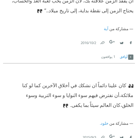
أن يفقد الزمن علاقته بك، لأن الزمن يحب لعبة العد والحساب،
يحتاج الزمن إلى نقطة بداية، إلى تاريخ ميلاد..”
مشاركة من
آية
2‏/10‏/2016
Link
Twitter
Facebook
أوافق
1
يوافقون
كان علينا دائماً ان نشكك في أخلاق الآخرين كما لو كنا
ملائكة،أن نفترض فيهم سوء النوايا و سوء التربية وسوء
الخلق،كان العالم سيئاً بما يكفى.
مشاركة من
خلود.
3‏/9‏/2015