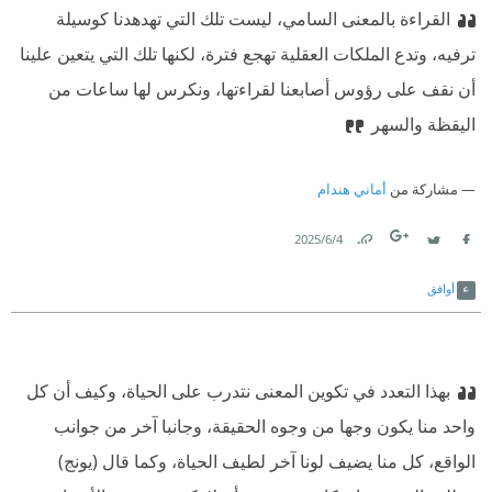
القراءة بالمعنى السامي، ليست تلك التي تهدهدنا كوسيلة
ترفيه، وتدع الملكات العقلية تهجع فترة، لكنها تلك التي يتعين علينا
أن نقف على رؤوس أصابعنا لقراءتها، ونكرس لها ساعات من
اليقظة والسهر
مشاركة من
أماني هندام
4‏/6‏/2025
Link
Twitter
Facebook
أوافق
بهذا التعدد في تكوين المعنى نتدرب على الحياة، وكيف أن كل
واحد منا يكون وجها من وجوه الحقيقة، وجانبا آخر من جوانب
الواقع، كل منا يضيف لونا آخر لطيف الحياة، وكما قال (يونج)