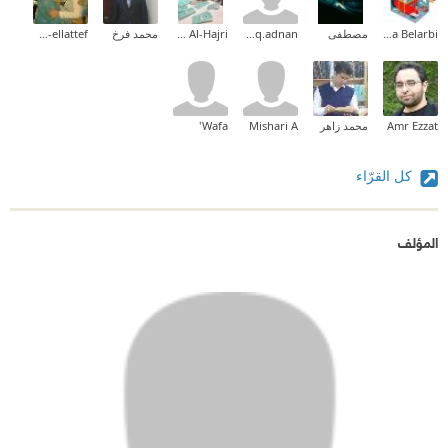
Halima Belarbi
مصطفى
asheq.adnan
Mariam Al-Hajri
محمد فرخ
Radwa Abd-ellattef
Amr Ezzat
محمد زاهر
Mishari A
Wafa'
كل القرّاء
المؤلف