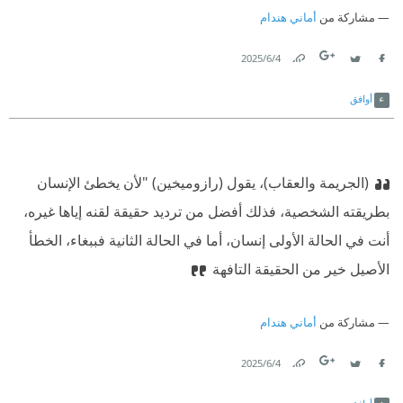
مشاركة من
أماني هندام
4‏/6‏/2025
Link
Twitter
Facebook
أوافق
(الجريمة والعقاب)، يقول (رازوميخين) "لأن يخطئ الإنسان
بطريقته الشخصية، فذلك أفضل من ترديد حقيقة لقنه إياها غيره،
أنت في الحالة الأولى إنسان، أما في الحالة الثانية فببغاء، الخطأ
الأصيل خير من الحقيقة التافهة
مشاركة من
أماني هندام
4‏/6‏/2025
Link
Twitter
Facebook