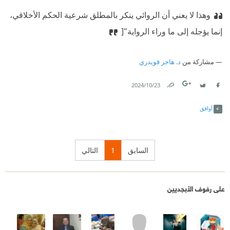
وهذا لا يعني أن الروائي ينكر بالمطلق شرعية الحكم الأخلاقي،
إنما يؤجله إلى ما وراء الرواية"[
مشاركة من
د. هاجر قويدري
23‏/10‏/2024
Link
Twitter
Facebook
أوافق
السابق
1
التالي
على رفوف الأبجديين