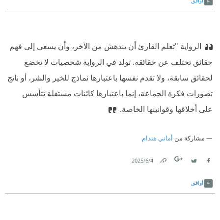
أوافق
الرواية "تعلم القارئ أن يندهش من الآخر، وأن يسعى إلى فهم
حقائق تختلف عن حقائقه. تولد في الرواية شخصيات لا تخضع
لحقائق سابقة، ولا تقدم نفسها باعتبارها نماذج للخير والشر، أو ناتج
تصورات فكرة الجماعة، إنما باعتبارها كائنات مستقلة تتأسس
على أخلاقها وقوانينها الخاصة.
مشاركة من
أماني هندام
4‏/6‏/2025
Link
Twitter
Facebook
أوافق