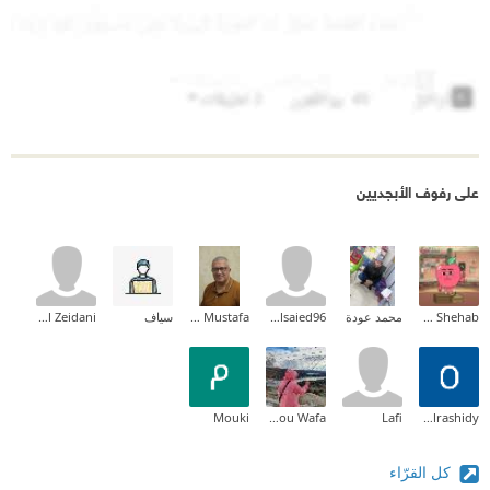
على رفوف الأبجديين
Tarek Shehab
محمد عودة
mohammedalsaied96
Nasr Taha Mustafa
سياف
Nabil Zeidani
Mouki
Kafou Wafa
Lafi
Ossama Elrashidy
كل القرّاء