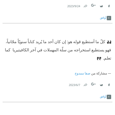
24‏/9‏/2023
Link
Twitter
Facebook
أوافق
كلّ ما أستطيع قوله هو: إن كان أحد ما يُريد كتاباً سنويّاً مجّانياً،
فهو يستطيع استخراجه من سلّة المهملات في آخر الكافيتيريا ‫ كما
تعلم.
مشاركة من
صفا ممدوح
7‏/6‏/2023
Link
Twitter
Facebook
أوافق