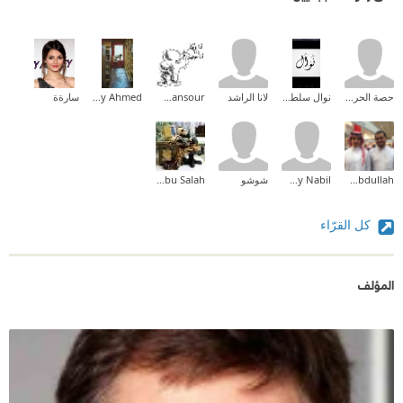
حصة الحربي
نوال سلطان
لانا الراشد
Haya Mansour
Maaly Ahmed
سارةة
Adeeb Abdullah
Samy Nabil
شوشو
Mohab Abu Salah
كل القرّاء
المؤلف