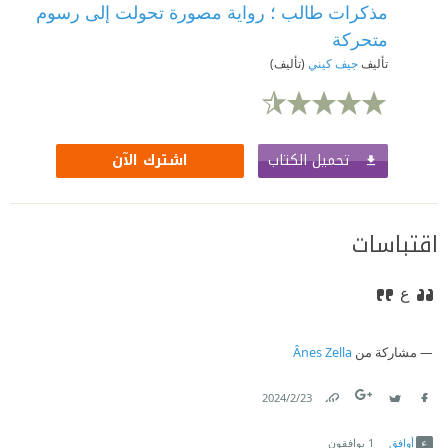
مذكرات طالب ؛ رواية مصورة تحولت إلى رسوم
متحركة
تأليف
جيف كيني
(تأليف)
تحميل الكتاب
اشترك الآن
اقتباسات
ع
مشاركة من
Ânes Zella
23‏/2‏/2024
Link
Twitter
Facebook
أوافق
1
يوافقون