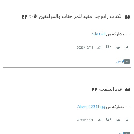
الكتاب رائع جدا مفيد للمراهقات والمراهقين 🫀✨
مشاركة من
Sila Cell
16‏/12‏/2023
Link
Twitter
Facebook
أوافق
عدد الصفحه
مشاركة من
Alierer123 Iihgg
21‏/11‏/2023
Link
Twitter
Facebook
أوافق