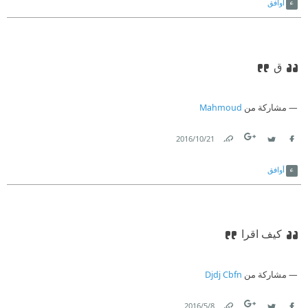
أوافق
ق
مشاركة من
Mahmoud
21‏/10‏/2016
Link
Twitter
Facebook
أوافق
كيف اقرا
مشاركة من
Djdj Cbfn
8‏/5‏/2016