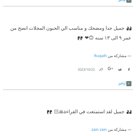
جميل جدا ومضحك و مناسب الي الحبون المجلات انصح من
عمر ٩ الى ١٣ سنه 🙃❤
مشاركة من
Ruqaih
22‏/10‏/2023
Link
Twitter
Facebook
أوافق
جميل لقد استمتعت في القراءة🙏🏻
مشاركة من
zain zain