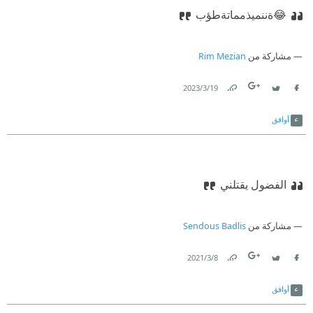
😂ةننميذمماتةطؤب
مشاركة من
Rim Mezian
19‏/3‏/2023
Link
Twitter
Facebook
أوافق
الفضول يقتلني
مشاركة من
Sendous Badlis
8‏/3‏/2021
Link
Twitter
Facebook
أوافق