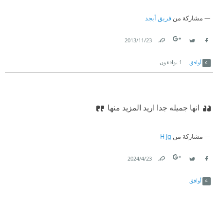
مشاركة من
فريق أبجد
23‏/11‏/2013
Link
Twitter
Facebook
أوافق
1
يوافقون
انها جميله جدا اريد المزيد منها
مشاركة من
H Jg
23‏/4‏/2024
Link
Twitter
Facebook
أوافق