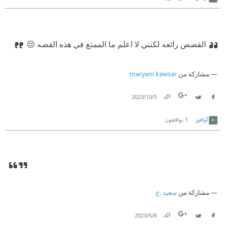
القصص رائعه لكنني لا اعلم ما الممتع في هذه القصه 😔
مشاركة من
maryam kawsar
5‏/10‏/2023
Link
Twitter
Facebook
أوافق
1
يوافقون
مشاركة من
سعيد .ع
8‏/6‏/2023