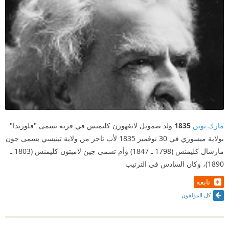
مارك توين
1835
ولد صمويل لانغهورن كليمنس في قرية تسمى "فلوريدا"
بولاية ميسوري في 30 نوفمبر 1835 لأب تاجر من ولاية تينيسي يسمى جون
مارشال كليمنس (1798 ـ 1847) وأم تسمى جين لامبتون كليمنس (1803 ـ
1890)، وكان السادس في الترتيب
تابعه
كل المؤلفون