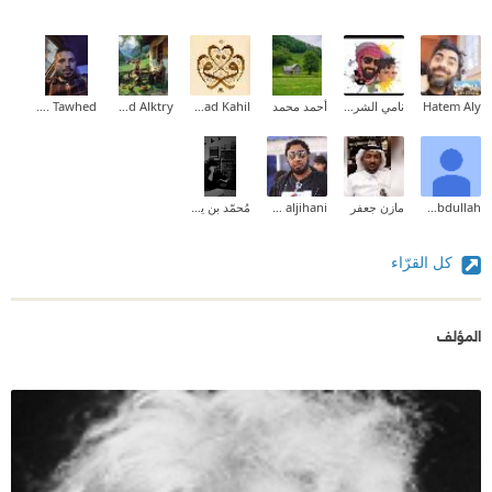
Hatem Aly
نامي الشريف ✨
أحمد محمد
Fouad Kahil
Ahmed Alktry
MhmOud A. Tawhed
Saad Abdullah
مازن جعفر
mahammad aljihani
مُحمّد بن يحيىٰ الرفاعي الأُمّي
كل القرّاء
المؤلف