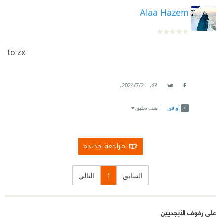
Alaa Hazem
to zx
.
2‏/7‏/2024
Link
Twitter
Facebook
أوافق
اضف تعليق
مراجعة جديدة
السابق
1
التالي
على رفوف الأبجديين