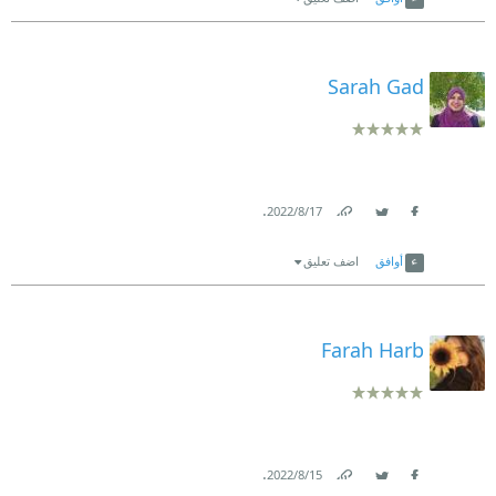
Sarah Gad
.
17‏/8‏/2022
Link
Twitter
Facebook
أوافق
اضف تعليق
Farah Harb
.
15‏/8‏/2022