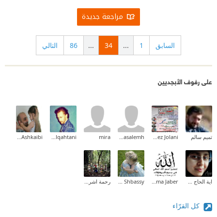
مراجعة جديدة
السابق
1
...
34
...
86
التالي
على رفوف الأبجديين
تميم سالم
Mohammad Fayez Jolani
Eman Masalemh
mira
Ali Alqahtani
Ahmad Ashkaibi
اية الحاج حسن
Asma Jaber
Nagwa Shbassy
رحمة اشرف
كل القرّاء