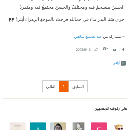
‫ الحسنُ منسجمٌ فيه ومختلفٌ والحسنُ مجتمعٌ فيه ومنفردُ
‫ جرى سَنا البدر ماء في خمائله فرحتُ بالموجةِ الزهراء أبتردُ
مشاركة من
عبدالسميع شاهين
16‏/5‏/2023
Link
Twitter
Facebook
أوافق
السابق
1
التالي
على رفوف الأبجديين