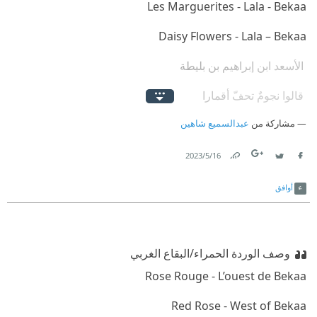
‫ الأسعد ابن إبراهيم بن بليطة
‫ قالوا نجومٌ تحفّ أقمارا
مشاركة من
‫ عليلُ قومٍ أتوه زوّارا
عبدالسميع شاهين
16‏/5‏/2023
Link
Twitter
Facebook
أوافق
وصف الوردة الحمراء/البقاع الغربي