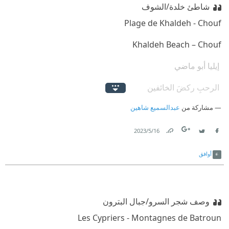
شاطئ خلدة/الشوف
‫ إيليا أبو ماضي
‫ الرحبِ ركضَ الخائفين
مشاركة من
‫ فيه خَشوعُ الزاهدين
عبدالسميع شاهين
16‏/5‏/2023
Link
Twitter
Facebook
أوافق
وصف شجر السرو/جبال البترون