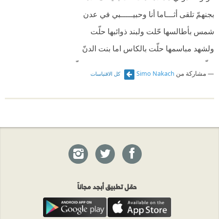
بجنهمّ تلقى أثـــاما أنا وحبيـــــبي في عدن
شمس بأطالسها حّلت ولبند ذوائبها حلّت
ولشهد مباسمها حلّت بالكاس اما بنت الدنّ
سلّت من لحظيها خنجر وسقت من ريقها سكّر
مشاركة من
Simo Nakach
كل الاقتباسات
مكتوب على درّ مبسمها إنّا أعطيناك الكوثر
حمّل تطبيق أبجد مجاناً