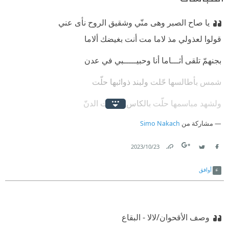
يا صاح الصبر وهى منّي وشقيق الروح نأى عني
قولوا لعذولي مذ لاما مت أنت بغيضك ألاما
بجنهمّ تلقى أثـــاما أنا وحبيـــــبي في عدن
شمس بأطالسها حّلت ولبند ذوائبها حلّت
ولشهد مباسمها حلّت بالكاس اما بنت الدنّ
مشاركة من
Simo Nakach
سلّت من لحظيها خنجر وسقت من ريقها سكّر
مكتوب على درّ مبسمها إنّا أعطيناك الكوثر
23‏/10‏/2023
Link
Twitter
Facebook
أوافق
وصف الأقحوان/لالا - البقاع