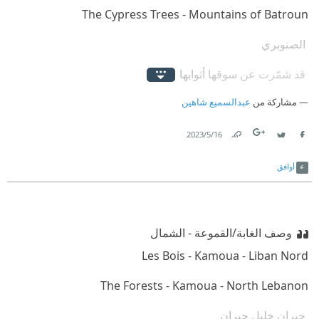
‫ الصنوبري
‫ قد شمّرت عن سوقها أثوابها
مشاركة من
‫ خودٌ تلاعبُ موهناً أترابها
عبدالسميع شاهين
16‏/5‏/2023
Link
Twitter
Facebook
أوافق
وصف الغابة/القموعة - الشمال
‫ جبران خليل جبران