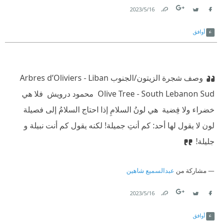
‫ هناكَ نرى المعنى والحب والأحلام ترعانا
16‏/5‏/2023
Link
Twitter
Facebook
‫ ضعي يدك الجميلة في يدي ولنذهب الآن
أوافق
وصف شجرة الزيتون/الجنوب ‫‏Arbres d’Oliviers - Liban
Sud‏ ‫‏Olive Tree - South Lebanon‏ ‫ محمود درويش ‫ فلا هي
لون لا يقول لها أحد: كم أنتِ جميلة! لكنه يقول كم أنت نبيلة و
جليلة!
مشاركة من
عبدالسميع شاهين
16‏/5‏/2023
Link
Twitter
Facebook
أوافق