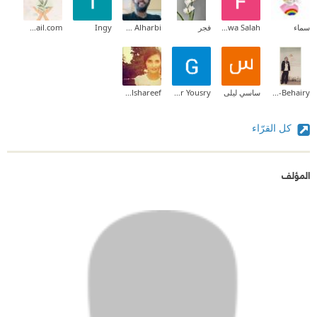
سماء
Fadwa Salah
فجر
Khalid Alharbi
Ingy
dr.salmaa90@gmail.com
Sarah El-Behairy
ساسي ليلى
Ghadeer Yousry
Raghd Alshareef
كل القرّاء
المؤلف