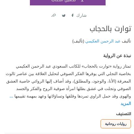
اشتر
شارك
Link
Twitter
Facebook
توارت بالحجاب
تأليف
عبد الرحمن العكيمي
(تأليف)
نبذة عن الرواية
تمتاز رواية «توارت بالحجاب» للكاتب السعودي عبد الرحمن العكيمي
بخاصية التجلي التي ‏يوفرها الفكر الصوفي لتحليل العلاقة بين عناصر ثالوث
المعرفة (الأنا، والوجود، ‏والمطلق)، وقد أضاف إليها الروائي خاصية العشق
الصوفي وتجلت في عشق بطلها امرأة ‏صوفية الروح والفكر والجسد
والهوى وقد حمل الراوي تمردها وقلقها وتساؤلاتها وعهد ‏بمهمة تقييمها
...
المزيد
التصنيف
روايات روحانية