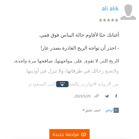
ali alik
أغتابك حبًا لأقاوم حالة اليباس فوق فمي.
‏- احذر أن تواجه الريح الغادرة بصدر عار!
‏الريح التي لا تقوى على مواجهتها، صافحها مرة واحدة،
ولاتضع رحالك في طرقاتها، ولا تنزل في أوديتها.
‏من ⁧‫#رواية‬⁩ ⁧‫#توارت_بالحجاب‬⁩ للكاتب السعودي
⁧‫#عبدالرحمن_العكيمي‬⁩
.
29‏/5‏/2023
Link
Twitter
Facebook
أوافق
اضف تعليق
مراجعة جديدة