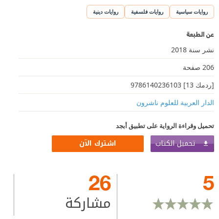
روايات سياسية
روايات فلسفية
روايات دينية
عن الطبعة
نشر سنة 2018
206 صفحة
[ردمك 13] 9786140236103
الدار العربية للعلوم ناشرون
تحميل وقراءة الرواية على تطبيق أبجد
تحميل الكتاب
اشترك الآن
26
5
مشاركة