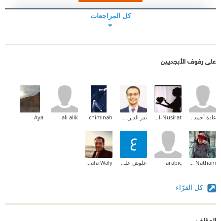
كل المراجعات
على رفوف الأبجديين
غادة أحمد .
Muna M Al-Nusirat
بدر الدين حسن
chiminah
ali alik
Aya
Zahraa Natham
arabic
علوش علوش
Mustafa Waly
كل القرّاء
المؤلف