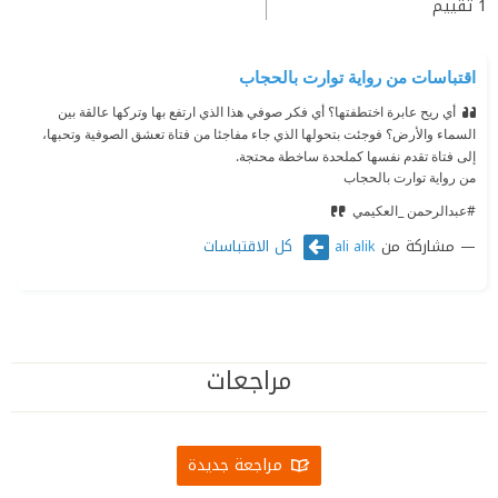
1
تقييم
اقتباسات من رواية توارت بالحجاب
أي ريح عابرة اختطفتها؟ أي فكر صوفي هذا الذي ارتفع بها وتركها عالقة بين
السماء والأرض؟ فوجئت بتحولها الذي جاء مفاجئا من فتاة تعشق الصوفية وتحبها،
إلى فتاة تقدم نفسها كملحدة ساخطة محتجة.
من رواية توارت بالحجاب
#عبدالرحمن _العكيمي
مشاركة من
كل الاقتباسات
ali alik
مراجعات
مراجعة جديدة