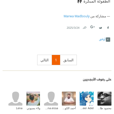
الطفولة المبكرة
مشاركة من
Marwa Madbouly
24‏/3‏/2025
Link
Twitter
Facebook
أوافق
السابق
1
التالي
على رفوف الأبجديين
محمود طارق إبراهيم
Abeer Adel
أحمد الكودي
menna.eissa
ولاء بسيوني
Lena