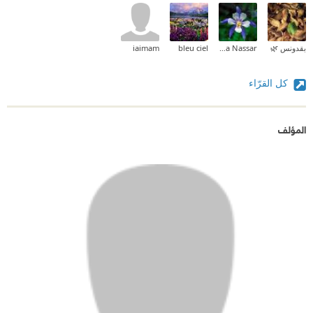
بقدونس 🌿
Alaa Nassar
bleu ciel
iaimam
كل القرّاء
المؤلف