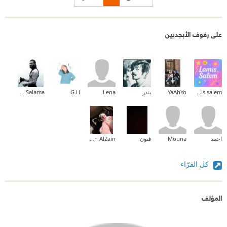
على رفوف الأبجديين
lamis salem
YaAhYo
بندر
Lena
G.H
Karam Salama
احمد
Mouna
فتون
Nesreen AlZain
كل القرّاء
المؤلف