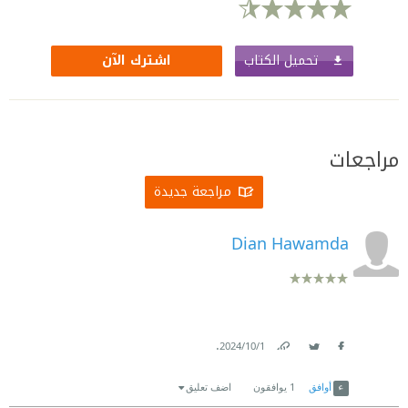
تحميل الكتاب
اشترك الآن
مراجعات
مراجعة جديدة
Dian Hawamda
.
1‏/10‏/2024
Link
Twitter
Facebook
أوافق
1
يوافقون
اضف تعليق