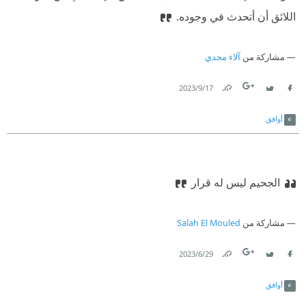
اللائق أن أتحدث في وجوده.
مشاركة من
آلاء مجدي
17‏/9‏/2023
Link
Twitter
Facebook
أوافق
الجحيم ليس له قرار
مشاركة من
Salah El Mouled
29‏/6‏/2023
Link
Twitter
Facebook
أوافق