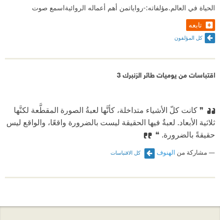
الحياة في العالم.مؤلفاته:-رواياتمن أهم أعماله الروائيةاسمع صوت
تابعه
كل المؤلفون
اقتباسات من يوميات طائر الزنبرك 3
❞ كانت كلّ الأشياء متداخلة، كأنَّها لعبةُ الصورة المقطَّعة لكنَّها
ثلاثية الأبعاد. لعبةٌ فيها الحقيقة ليست بالضرورة واقعًا، والواقع ليس
حقيقةً بالضرورة. ❝
مشاركة من
الهنوف
كل الاقتباسات