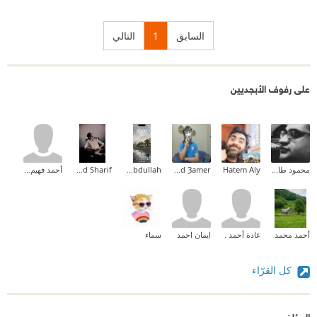
السابق
1
التالي
على رفوف الأبجديين
محمود طارق إبراهيم
Hatem Aly
Ahmad Ȝamer
Mona Abdullah
Mohamed Khaled Sharif
أحمد فهيم القاضى
أحمد محمد
غادة أحمد .
ايمان احمد
سماء
كل القرّاء
المؤلف