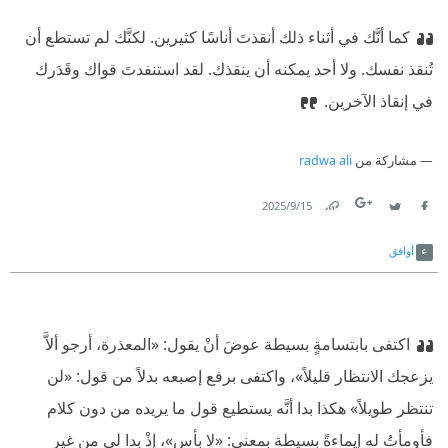
كما أنَّك في أثناء ذلك أنقذتَ أناسًا كثيرين. لكنَّك لم تستطع أن
تُنقذ نفسك. ولا أحد يمكنه أن ينقذك. لقد استنفدتَ قواك وقَدَرك
في إنقاذ الآخرين.
مشاركة من
radwa ali
15‏/9‏/2025
Link
Twitter
Facebook
أوافق
اكتفى بابتسامةٍ بسيطة عوضَ أنْ يقول: «المعذرة، أرجو ألاَّ
يزعجك الانتظار قليلاً»، واكتفى برفع إصبعه بدلاً من قول: «لن
تنتظر طويلاً» هكذا بدا أنَّه يستطيع قول ما يريده من دون كلام
فأومأتُ له إيماءةً بسيطة بمعنى: «لا بأس»، إذْ بدا لي من غير