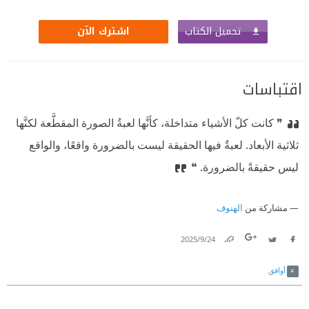
تحميل الكتاب
اشترك الآن
اقتباسات
❞ كانت كلّ الأشياء متداخلة، كأنَّها لعبةُ الصورة المقطَّعة لكنَّها
ثلاثية الأبعاد. لعبةٌ فيها الحقيقة ليست بالضرورة واقعًا، والواقع
ليس حقيقةً بالضرورة. ❝
مشاركة من
الهنوف
24‏/9‏/2025
Link
Twitter
Facebook
أوافق