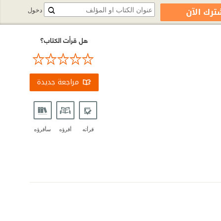
ترك الآن
دخول
هل قرأت الكتاب؟
مراجعة جديدة
قرأته
أقرؤه
سأقرؤه