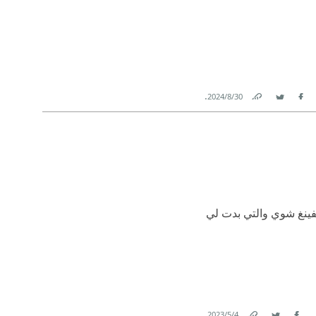
.
30‏/8‏/2024
Link
Twitter
Facebook
لفينغ شوي والتي بدت لي
.
4‏/5‏/2023