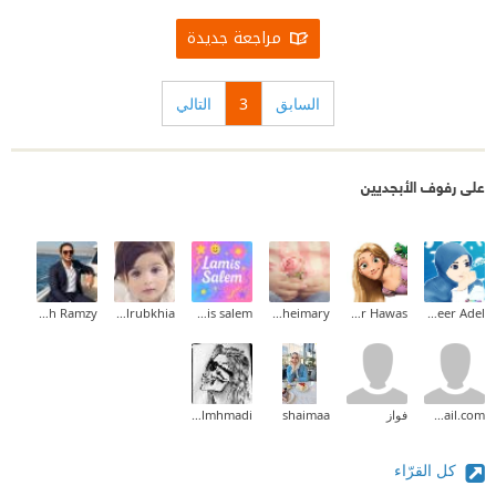
مراجعة جديدة
السابق
3
التالي
على رفوف الأبجديين
Mina Mamdouh Ramzy
Alrubkhia ✨
lamis salem
Hanan Alsheimary
Hadeer Hawas
Abeer Adel
achouaib.2013@gmail.com
فواز
shaimaa
Asmaa Almhmadi
كل القرّاء