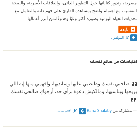
مصرية، وتدور كتاباتها حول التطوير الذاتي، والعلاقات الأسرية، والصحة
النفسية، مع اهتمام واضح بمساعدة القارئ على فهم ذاته والتعامل مع
تحديات الحياة اليومية بصورة أكثر وعيًا وهدوءًا.من أبرز أعمالها
تابعه
كل المؤلفون
اقتباسات من صالح نفسك
صاحبي نفسك وطبطبي عليها وسانديها، وافهمي منها إيه اللي
يريحها ويناسبها، ومالكيش دعوة برأي حد، أرجوكِ صالحي نفسك.
مشاركة من
Rana Shalaby
كل الاقتباسات