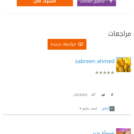
تحميل الكتاب
اشترك الآن
مراجعات
مراجعة جديدة
sabreen ahmed
.
9‏/6‏/2023
Link
Twitter
Facebook
أوافق
اضف تعليق
شيماء بدير