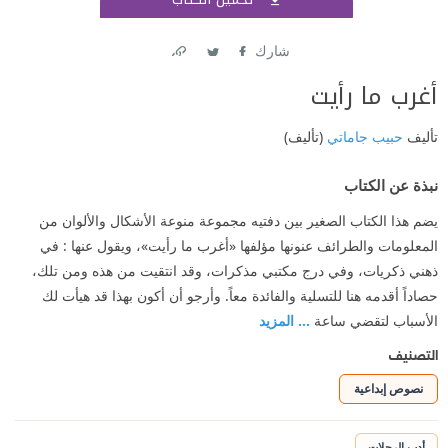
اشتر
شارك
Link
Twitter
Facebook
أغرب ما رأيت
تأليف
حبيب جاماتي
(تأليف)
نبذة عن الكتاب
يضم هذا الكتاب الصغير بين دفتيه مجموعة منوعة الأشكال والألوان من
المعلومات والطرائف عنونها مؤلفها «أغرب ما رأيت»، ويقول عنها : في
ذهني ذكريات، وفي درج مكتبي مذكرات، وقد انتقيت من هذه ومن تلك،
حصاداً أقدمه هنا للتسلية والفائدة معاً. وأرجو أن أكون بهذا قد هيأت لك
الأسباب لتقضي ساعة
... المزيد
التصنيف
نصوص إبداعية
أدب الرحلات