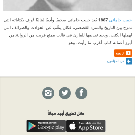
حبيب جاماتي
1887
يُعد حبيب جاماتي صحفيًا وأديبًا لبنانيًا عُرف بكتاباته التي
تمزج بين التاريخ والسرد القصصي، فكان ينقّب عن الحوادث والطرائف التي
تُهملها الكتب، ويعيد تقديمها للقارئ في قالب ممتع قريب من الرواية.من
أبرز أعماله كتاب أغرب ما رأيت، وهو
تابعه
كل المؤلفون
حمّل تطبيق أبجد مجاناً