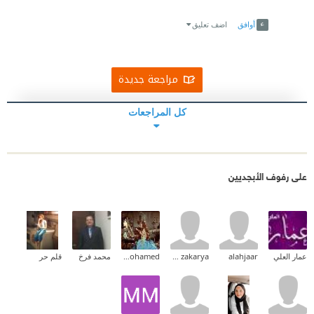
Link
Twitter
Facebook
أوافق
اضف تعليق
مراجعة جديدة
كل المراجعات
على رفوف الأبجديين
عمار العلي
alahjaar
Asmaa zakarya
Mayar Mohamed
محمد فرخ
قلم حر