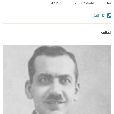
MM A
s
Lamis Mostafa
Aljazi
كل القرّاء
المؤلف