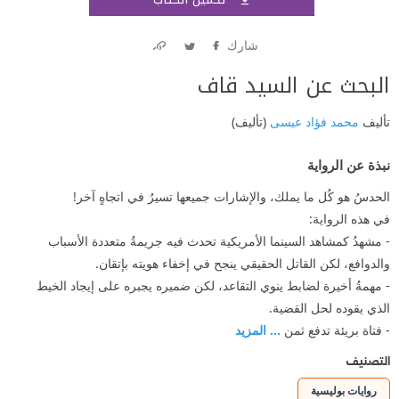
اشتر
شارك
Link
Twitter
Facebook
البحث عن السيد قاف
تأليف
محمد فؤاد عيسى
(تأليف)
نبذة عن الرواية
الحدسُ هو كُل ما يملك، والإشارات جميعها تسيرُ في اتجاهٍ آخر!
في هذه الرواية:
- مشهدُ كمشاهد السينما الأمريكية تحدث فيه جريمةُ متعددة الأسباب
والدوافع، لكن القاتل الحقيقي ينجح في إخفاء هويته بإتقان.
- مهمةُ أخيرة لضابط ينوي التقاعد، لكن ضميره يجبره على إيجاد الخيط
الذي يقوده لحل القضية.
- فتاة بريئة تدفع ثمن
... المزيد
التصنيف
روايات بوليسية