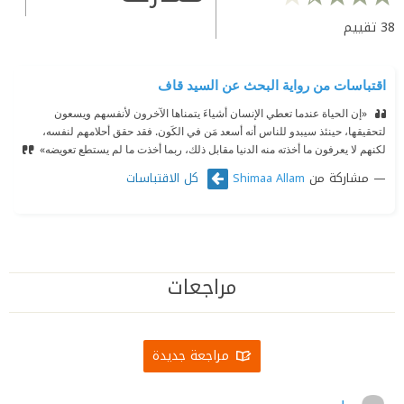
38
تقييم
اقتباسات من رواية البحث عن السيد قاف
‫ «إن الحياة عندما تعطي الإنسان أشياءَ يتمناها الآخرون لأنفسهم ويسعون
لتحقيقها، حينئذ سيبدو للناس أنه أسعد مَن في الكَون. فقد حقق أحلامهم لنفسه،
لكنهم لا يعرفون ما أخذته منه الدنيا مقابل ذلك، ربما أخذت ما لم يستطع تعويضه»
مشاركة من
كل الاقتباسات
Shimaa Allam
مراجعات
مراجعة جديدة