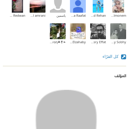
Waled Abd Elmonem
Khaled Rehan
Radwa Raafat
ياسمين
ibtissam El amrani
Nour Redwan
❧❣☘รµε օตɾαղ❣❥❧
Fatma Elzahaby
Youssry Effat
Mina Hany Sobhy
كل القرّاء
المؤلف