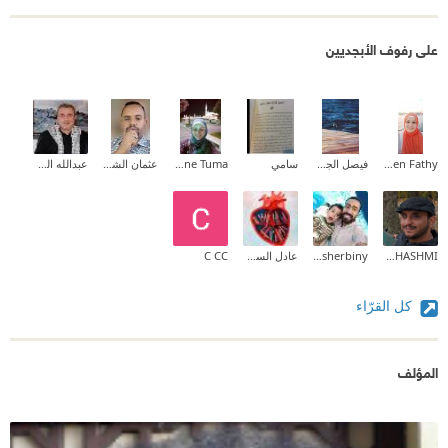
على رفوف الأبجديين
Sheren Fathy
فيصل الجهني
سامي
Nadia Yassine Tuma
عثمان الشيخ خضر النور
عبدالله الخطيب
AHMED ALHASHMI
Hesham Elsherbiny
عادل السومري
C CC
كل القرّاء
المؤلف