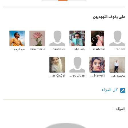
على رفوف الأبجديين
reham
Nesreen AlZain
دانة الباشا
Ayesha Al Suwaidi
kim maria
عبدالرحمن طلعت
محمود هشام
Yasmine Nawelli
mohamed zidan
Bahaar Çiçğei
كل القرّاء
المؤلف