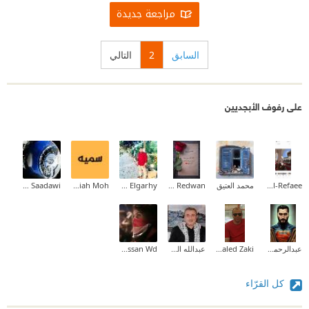
مراجعة جديدة
السابق
2
التالي
على رفوف الأبجديين
Fatma Al-Refaee
محمد العتيق
Nour Redwan
Mhmd Rmdn Elgarhy
somiah Moh
Abood Saadawi
عبدالرحمن ع. الطناني
Khaled Zaki
عبدالله الخطيب
Wassan Wd
كل القرّاء