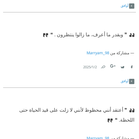
ثعلب ذكي ورائع.‏
أوافق
‫ ‏نظر السيد "ثعلب" إلى زوجته وابتسمت له بدورها. لقد أحبها أكثر
من أي وقت مضى عندما قالت أشياء من هذا القبيل عنه.‏
❞ وبقدر ما أعرف، ما زالوا ينتظرون ‏. ❝
مشاركة من
Marryam_98
2‏/1‏/2025
Link
Twitter
Facebook
أوافق
❞ أعتقد أنني محظوظ لأنني لا زلت على قيد الحياة حتى
اللحظة. ❝
مشاركة من
Marryam_98