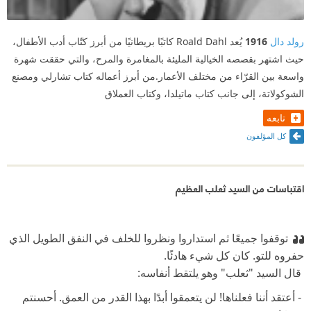
رولد دال
1916
يُعد Roald Dahl كاتبًا بريطانيًا من أبرز كتّاب أدب الأطفال،
حيث اشتهر بقصصه الخيالية المليئة بالمغامرة والمرح، والتي حققت شهرة
واسعة بين القرّاء من مختلف الأعمار.من أبرز أعماله كتاب تشارلي ومصنع
الشوكولاتة، إلى جانب كتاب ماتيلدا، وكتاب العملاق
تابعه
كل المؤلفون
اقتباسات من السيد ثعلب العظيم
توقفوا جميعًا ثم استداروا ونظروا للخلف في النفق الطويل الذي
حفروه للتو. كان كل شيء هادئًا. ‏
‫ ‏قال السيد "ثعلب" وهو يلتقط أنفاسه: ‏
‫ ‏- أعتقد أننا فعلناها! لن يتعمقوا أبدًا بهذا القدر من العمق. أحسنتم