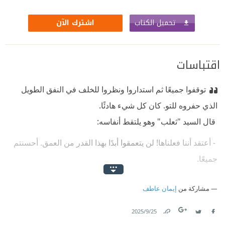
تحميل الكتاب
اشترك الآن
اقتباسات
توقفوا جميعًا ثم استداروا ونظروا للخلف في النفق الطويل
الذي حفروه للتو. كان كل شيء هادئًا. ‏
‫ ‏قال السيد "ثعلب" وهو يلتقط أنفاسه: ‏
‫ ‏- أعتقد أننا فعلناها! لن يتعمقوا أبدًا بهذا القدر من العمق. أحسنتم
جميعًا.‏
‫ ‏جلسوا جميعًا، يلهثوا لالتقاط أنفاسهم. وقالت السيدة "ثعلبة"
مشاركة من
إيمان عاطف
لأطفالها:‏
25‏/9‏/2025
‫ ‏- أود أن تعلموا أنه لولا والدكم لكنا جميعًا قد ماتنا الآن. والدكم
Link
Twitter
Facebook