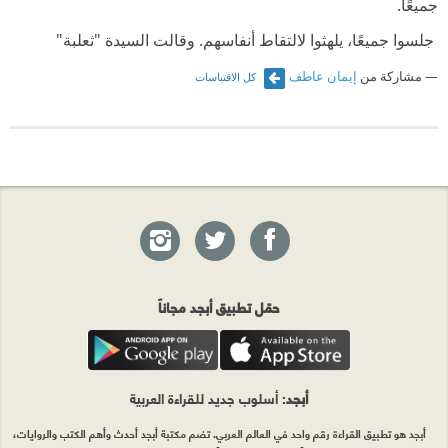
جميعًا.‏
‫ ‏جلسوا جميعًا، يلهثوا لالتقاط أنفاسهم. وقالت السيدة "ثعلبة"
لأطفالها:‏
مشاركة من
إيمان عاطف
كل الاقتباسات
‫ ‏- أود أن تعلموا أنه لولا والدكم لكنا جميعًا قد ماتنا الآن. والدكم ثعلب
ذكي ورائع.‏
‫ ‏نظر السيد "ثعلب" إلى زوجته وابتسمت له بدورها. لقد أحبها أكثر
من أي وقت مضى عندما قالت أشياء من هذا القبيل عنه.‏
حمّل تطبيق أبجد مجاناً
أبجد
: أسلوب جديد للقراءة العربية
أبجد هو تطبيق القراءة رقم واحد في العالم العربي. تضم مكتبة أبجد أحدث وأهم الكتب والروايات،