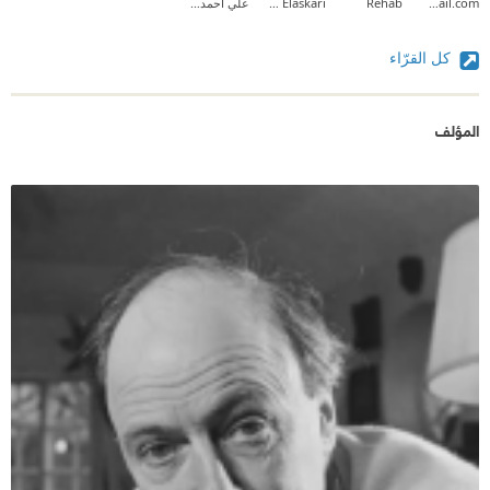
Suzan.shan84@gmail.com
Rehab
Ahmed Elaskari
علي أحمد حجازي
كل القرّاء
المؤلف