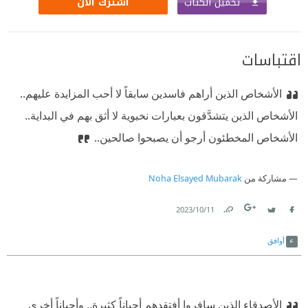
تحميل الكتاب
اشترك الآن
اقتباسات
الأشخاص الذين أراهم فاسدين سابقاً لا أحب المزايدة عليهم..
الأشخاص الذين يتشدَّقون بعبارات نخبوية لا أثق بهم في البداية..
الأشخاص المخطئون أرجو أن يصبحوا صالحين..
مشاركة من
Noha Elsayed Mubarak
11‏/10‏/2023
Link
Twitter
Facebook
أوافق
الأصدقاء الذين سافروا أفتقدهم أحياناً كثيرة.. وأحياناً أخرى