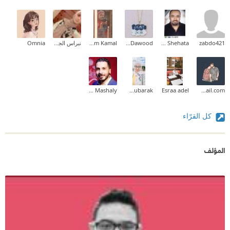
zabdo421
Ahmed Mahmoud Ahmed Shehata
mona Dawood
Maryam Kamal
نبراس الجيلاني
Omnia
Mohammed Mashaly
Noha Elsayed Mubarak
Esraa adel
dr.nihal37@gmail.com
كل القرّاء
المؤلف