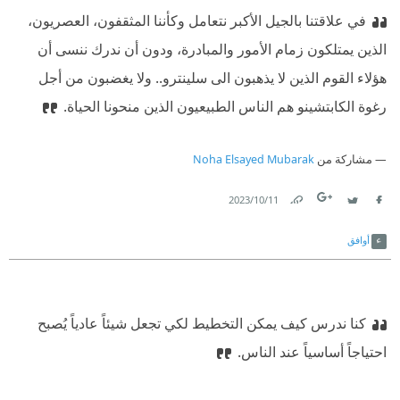
في علاقتنا بالجيل الأكبر نتعامل وكأننا المثقفون، العصريون،
الذين يمتلكون زمام الأمور والمبادرة، ودون أن ندرك ننسى أن
هؤلاء القوم الذين لا يذهبون الى سلينترو.. ولا يغضبون من أجل
رغوة الكابتشينو هم الناس الطبيعيون الذين منحونا الحياة.
مشاركة من
Noha Elsayed Mubarak
11‏/10‏/2023
Link
Twitter
Facebook
أوافق
كنا ندرس كيف يمكن التخطيط لكي تجعل شيئاً عادياً يُصبح
احتياجاً أساسياً عند الناس.