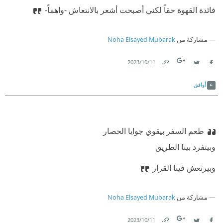
فائدة القهوة حقاً لكني أصبحت أشعر بالانتعاش -واهماً-
مشاركة من
Noha Elsayed Mubarak
11‏/10‏/2023
Link
Twitter
Facebook
أوافق
‫طعم السفر بيقوي جوايا الحصار
‫وبيتفرد بينا الطريق
‫وبيرتعش فينا القرار
مشاركة من
Noha Elsayed Mubarak
11‏/10‏/2023