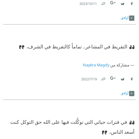
11‏/10‏/2023
Link
Twitter
Facebook
أوافق
‫التفريط في المشاعر.. تماماً كالتفريط في الشرف،
مشاركة من
Nayéra Magdy
19‏/7‏/2022
Link
Twitter
Facebook
أوافق
‫في فترات حياتي التي توكَّلت فيها على الله حق التوكل كنت
أسعد الناس،