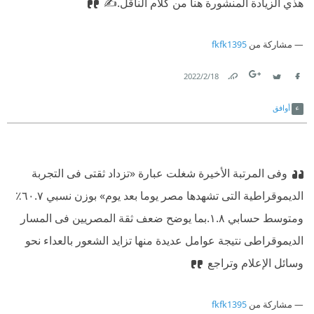
هذي الزيادة المنشورة هنا من كلام الناقل.✍
مشاركة من
fkfk1395
18‏/2‏/2022
Link
Twitter
Facebook
أوافق
وفى المرتبة الأخيرة شغلت عبارة «تزداد ثقتى فى التجربة
الديموقراطية التى تشهدها مصر يوما بعد يوم» بوزن نسبي ٦٠.٧٪
ومتوسط حسابي ١.٨.بما يوضح ضعف ثقة المصريين فى المسار
الديموقراطى نتيجة عوامل عديدة منها تزايد الشعور بالعداء نحو
وسائل الإعلام وتراجع
مشاركة من
fkfk1395