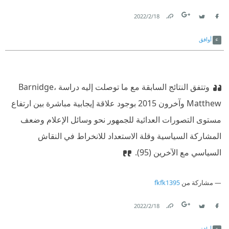
18‏/2‏/2022
Link
Twitter
Facebook
أوافق
وتتفق النتائج السابقة مع ما توصلت إليه دراسة Barnidge،
Matthew وآخرون 2015 بوجود علاقة إيجابية مباشرة بين ارتفاع
مستوى التصورات العدائية للجمهور نحو وسائل الإعلام وضعف
المشاركة السياسية وقلة الاستعداد للانخراط في النقاش
السياسي مع الآخرين (95).
مشاركة من
fkfk1395
18‏/2‏/2022
Link
Twitter
Facebook
أوافق