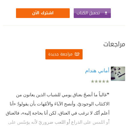
تحميل الكتاب
اشترك الآن
مراجعات
مراجعة جديدة
أماني هندام
❞غالباً ما أنصحُ بعناق يومي للشباب الذين يعانون من
الاكتئاب الوجوديّ، وأنصح الآباءَ والأمّهات بأن يقولوا: «أنا
أعلم أنّك لا ترغب في العناق، لكن أنا بحاجة إليه»، فالعناق
أو اللمس على الذراع أو اللعب ضروريّ لأنه يؤسّس على