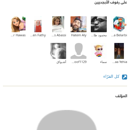
على رفوف الأبجديين
Halima Belarbi
محمود طارق إبراهيم
Hatem Aly
Inas Abassi
Sheren Fathy
Hadeer Hawas
Fatma El Zahraa Yehia
سماء
hanoof1129
أشـواق
كل القرّاء
المؤلف