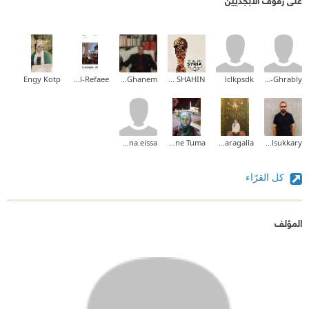
Engy Kotp
Fatma Al-Refaee
Tareq Ghanem
Abdullah B. SHAHIN
lclkpsdk
Sami Ali El-Ghrably
menna.eissa
Nadia Yassine Tuma
Marwa Faragalla
Ahmed Elsukkary
كل القرّاء
المؤلف