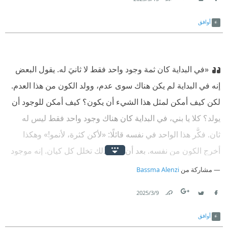
Link
Twitter
Facebook
أوافق
«في البداية كان ثمة وجود واحد فقط لا ثانيَ له. يقول البعض
إنه في البداية لم يكن هناك سوى عدم، وولد الكون من هذا العدم.
لكن كيف أمكن لمثل هذا الشيء أن يكون؟ كيف أمكن للوجود أن
يولد؟ كلا يا بني، في البداية كان هناك وجود واحد فقط ليس له
ثان. فكَّر هذا الواحد في نفسه قائلًا: «لأكن كثرة، لأنمو!» وهكذا
أخرج الكون من نفسه. بعد أن فعل ذلك تخلل كل كيان. إنه موجود
وحده في كل كيان. إنه الوجود المحض لكل الأشياء، وهو الحقيقة،
مشاركة من
Bassma Alenzi
وهو الذات. هذا أنت يا سفيتاكيتو. هذا هو أنت».
9‏/3‏/2025
Link
Twitter
Facebook
أوافق