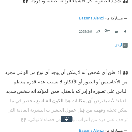
شديد الصعوبة! كل الأشياء الرائعة صعبة ونادرة».
مشاركة من
Bassma Alenzi
9‏/3‏/2025
Link
Twitter
Facebook
أوافق
إذا ظن أي شخص أنه لا يمكن أن يوجد أي نوع من الوعي مجرد
من الأحاسيس أو الصور أو الأفكار، لا بسبب عدم قدرة معظم
الناس على تصوره أو إدراكه بالعقل، فمن المؤكد أنه شخص شديد
الغباء؛ لأنه يفترض أن إمكانات هذا الكون الشاسع تنحصر في ما
يمكن تخيله وفهمه من قِبل عقول الحشرات البشرية العادية التي
تزحف على ذرة من التراب، وتطفو في فضاء لا نهائي.
مشاركة من
Bassma Alenzi