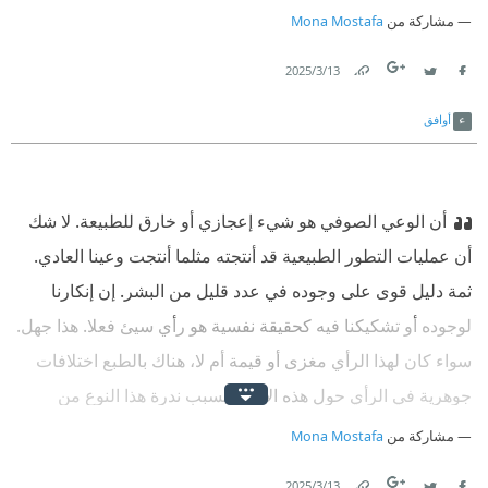
مشاركة من
Mona Mostafa
13‏/3‏/2025
Link
Twitter
Facebook
أوافق
أن الوعي الصوفي هو شيء إعجازي أو خارق للطبيعة. لا شك
أن عمليات التطور الطبيعية قد أنتجته مثلما أنتجت وعينا العادي.
ثمة دليل قوى على وجوده في عدد قليل من البشر. إن إنكارنا
لوجوده أو تشكيكنا فيه كحقيقة نفسية هو رأي سيئ فعلا. هذا جهل.
سواء كان لهذا الرأي مغزى أو قيمة أم لا، هناك بالطبع اختلافات
جوهرية في الرأي حول هذه الأمور. بسبب ندرة هذا النوع من
الوعي إلى حد ما يجب قطعًا أن يدخل إلى مجال اختصاص
مشاركة من
Mona Mostafa
الأمراض العقلية.
13‏/3‏/2025