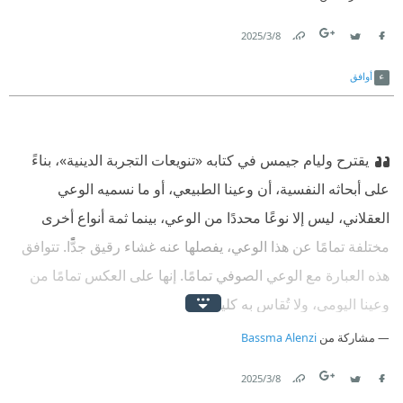
8‏/3‏/2025
Link
Twitter
Facebook
أوافق
يقترح وليام جيمس في كتابه «تنويعات التجربة الدينية»، بناءً
على أبحاثه النفسية، أن وعينا الطبيعي، أو ما نسميه الوعي
العقلاني، ليس إلا نوعًا محددًا من الوعي، بينما ثمة أنواع أخرى
مختلفة تمامًا عن هذا الوعي، يفصلها عنه غشاء رقيق جدًّا. تتوافق
هذه العبارة مع الوعي الصوفي تمامًا. إنها على العكس تمامًا من
وعينا اليومي، ولا تُقاس به كليةً.
مشاركة من
Bassma Alenzi
8‏/3‏/2025
Link
Twitter
Facebook