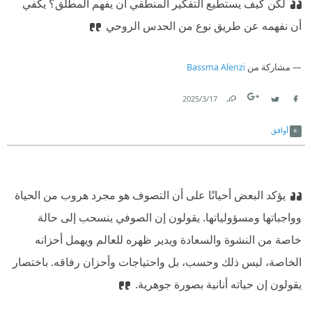
لكن كيف يستطيع التفكير المنطقي أن يفهم المطلق؟ يكفي
أن نفهمه عن طريق نوع من الحدس الروحي
مشاركة من
Bassma Alenzi
17‏/3‏/2025
Link
Twitter
Facebook
أوافق
يؤكد البعض أحيانًا على أن التصوف هو مجرد هروب من الحياة
وواجباتها ومسؤولياتها. يقولون إن الصوفي ينسحب إلى حالة
خاصة من النشوة والسعادة ويدير ظهره للعالم ويهمل أحزانه
الخاصة، ليس ذلك وحسب، بل واحتياجات وأحزان رفاقه. باختصار
يقولون إن حياته أنانية بصورة جوهرية.