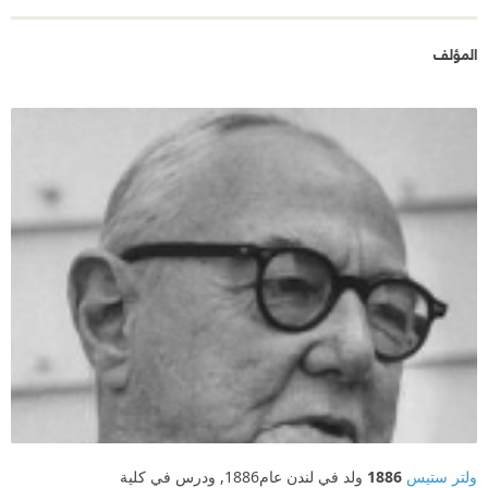
المؤلف
ولتر ستيس
1886
ولد في لندن عام1886, ودرس في كلية