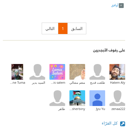
أوافق
السابق
1
التالي
على رفوف الأبجديين
Hatem Aly
طلعت قديح
منعم مشالي
lamis salem
السيد بدير
Nadia Yassine Tuma
zenaa222
Jyu Yu
Shady Elsherbiny
طاهر
كل القرّاء