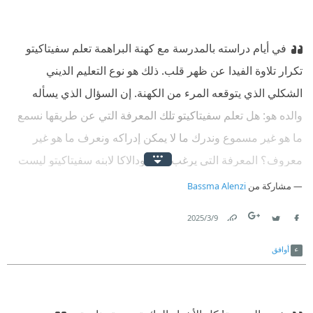
في أيام دراسته بالمدرسة مع كهنة البراهمة تعلم سفيتاكيتو
تكرار تلاوة الفيدا عن ظهر قلب. ذلك هو نوع التعليم الديني
الشكلي الذي يتوقعه المرء من الكهنة. إن السؤال الذي يسأله
والده هو: هل تعلم سفيتاكيتو تلك المعرفة التي عن طريقها نسمع
ما هو غير مسموع وندرك ما لا يمكن إدراكه ونعرف ما هو غير
معروف؟ المعرفة التي يرغب فيها أودالاكا لابنه سفيتاكيتو ليست
نوعًا من المعرفة العقلية، لكنها تنوير صوفي
مشاركة من
Bassma Alenzi
9‏/3‏/2025
Link
Twitter
Facebook
أوافق