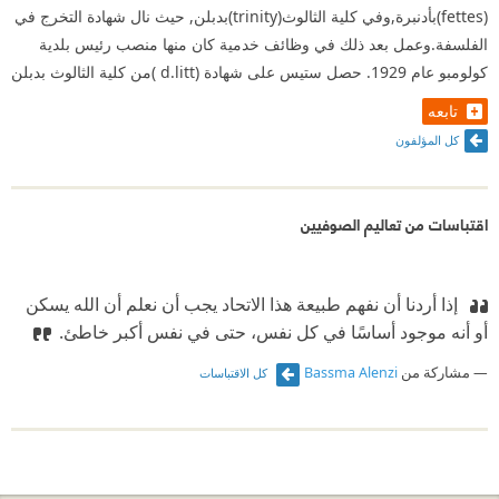
(fettes)بأدنبرة,وفي كلية الثالوث(trinity)بدبلن, حيث نال شهادة التخرج في
الفلسفة.وعمل بعد ذلك في وظائف خدمية كان منها منصب رئيس بلدية
كولومبو عام 1929.‏ حصل ستيس على شهادة (d.litt )من كلية الثالوث بدبلن
تابعه
كل المؤلفون
اقتباسات من تعاليم الصوفيين
‫ إذا أردنا أن نفهم طبيعة هذا الاتحاد يجب أن نعلم أن الله يسكن
أو أنه موجود أساسًا في كل نفس، حتى في نفس أكبر خاطئ.
مشاركة من
Bassma Alenzi
كل الاقتباسات