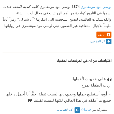
لوسي مود مونتغمري
1874
لوسي مود مونتغمري كاتبة كندية لامعة، خلدت
اسمها في التاريخ كواحدة من أهم الروائيات في مجال أدب الناشئة
والكلاسيكيات العالمية، لتصبح الشخصية التي ابتكرتها "آن شيرلي" رمزاً أدبياً
ملهماً للأجيال المتعاقبة عبر العصور. تبني لوسي مود مونتغمري في رواياتها
تابعه
كل المؤلفون
اقتباسات من آن في المرتفعات الخضراء
هاتي حقيبتك لأحملها.
‫ ردت الطفلة بمرح:
‫ - أوه، أستطيع حملها وحدي، إنها ليست ثقيلة. حقًّا أنا أحمل داخلها
جميع ما أملكه في هذا العالم، لكنها ليست ثقيلة.
مشاركة من
kato☆
كل الاقتباسات