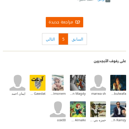
مراجعة جديدة
السابق
5
التالي
على رفوف الأبجديين
Omaima Abulwafa
marwa sh
Yasmin Magdy
Waled Abd Elmonem
Ayat Gawdat
ايمان احمد
Mina Mamdouh Ramzy
حمزه بني يونس
Yasmeen Almalki
osk00