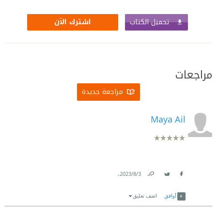
تحميل الكتاب
اشترك الآن
مراجعات
مراجعة جديدة
Maya Ail
.
3‏/8‏/2023
Link
Twitter
Facebook
أوافق
اضف تعليق